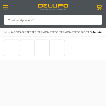
O que você procura?
›
›
›
›
Início
MEDIÇÃO E TESTES
TERMÔMETROS
TERMÔMETROS DIGITAIS
Termômetro