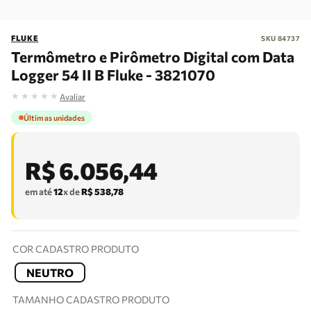
FLUKE
SKU
84737
Termômetro e Pirômetro Digital com Data
Logger 54 II B Fluke - 3821070
★
★
★
★
★
Avaliar
Últimas unidades
R$
6
.
056
,
44
em até
12
x de
R$
538
,
78
COR CADASTRO PRODUTO
NEUTRO
TAMANHO CADASTRO PRODUTO