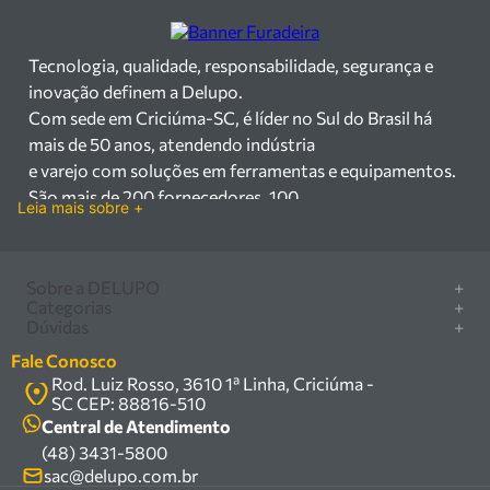
Tecnologia, qualidade, responsabilidade, segurança e
inovação definem a Delupo.
Com sede em Criciúma-SC, é líder no Sul do Brasil há
mais de 50 anos, atendendo indústria
e varejo com soluções em ferramentas e equipamentos.
São mais de 200 fornecedores, 100
Leia mais sobre +
mil itens à pronta entrega e uma equipe qualificada em
vendas, suporte e manutenção.
Há mais de 50 anos no mercado, a Delupo é referência
Sobre a DELUPO
+
em ferramentas e
Categorias
+
Quem somos
Dúvidas
+
equipamentos industriais no Sul do Brasil. Com sede em
Furadeira/Parafusadeira
Nossas lojas
Como comprar
Criciúma – SC, atendemos os
Serra circular
Fale Conosco
Marcas
Central de ajuda
setores industrial e varejista com um amplo portfólio de
Rod. Luiz Rosso, 3610 1ª Linha, Criciúma -
Compressor
Política de privacidade
SC CEP: 88816-510
produtos à pronta entrega.
Troca, devolução e garantia
Caixa Organizadora
Política de entrega
Central de Atendimento
Trabalhamos com mais de 200 fornecedores parceiros e
Carrinho Armazém
(48) 3431-5800
Termos e condições
um estoque com mais de
Kits
sac@delupo.com.br
Fale conosco
100.000 itens, incluindo máquinas, ferramentas