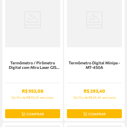
Termômetro / Pirômetro
Termômetro Digital Minipa -
Digital com Mira Laser GIS
MT-450A
500 Bosch - 06010834G0
R$
952
,
08
R$
293
,
40
Ou
10
x
de
R$ 95,20
sem juros
Ou
10
x
de
R$ 29,34
sem juros
COMPRAR
COMPRAR