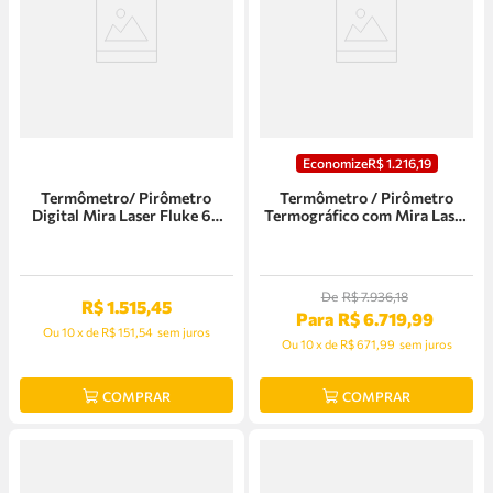
Economize
R$
1
.
216
,
19
Termômetro/ Pirômetro
Termômetro / Pirômetro
Digital Mira Laser Fluke 64
Termográfico com Mira Laser
Max
TG267 Flir - 87502-0202
De
R$
7
.
936
,
18
R$
1
.
515
,
45
Para
R$
6
.
719
,
99
Ou
10
x
de
R$ 151,54
sem juros
Ou
10
x
de
R$ 671,99
sem juros
COMPRAR
COMPRAR