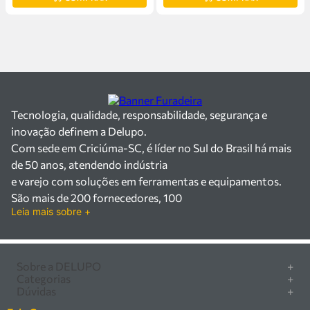
Tecnologia, qualidade, responsabilidade, segurança e
inovação definem a Delupo.
Com sede em Criciúma-SC, é líder no Sul do Brasil há mais
de 50 anos, atendendo indústria
e varejo com soluções em ferramentas e equipamentos.
São mais de 200 fornecedores, 100
Leia mais sobre +
mil itens à pronta entrega e uma equipe qualificada em
vendas, suporte e manutenção.
Há mais de 50 anos no mercado, a Delupo é referência em
ferramentas e
Sobre a DELUPO
+
Categorias
+
equipamentos industriais no Sul do Brasil. Com sede em
Quem somos
Dúvidas
+
Furadeira/Parafusadeira
Criciúma – SC, atendemos os
Nossas lojas
Como comprar