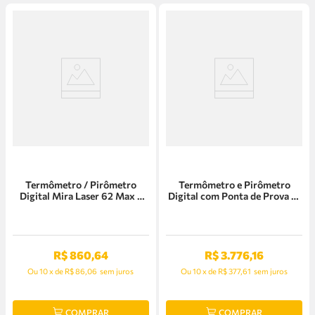
Termômetro / Pirômetro
Termômetro e Pirômetro
Digital Mira Laser 62 Max -
Digital com Ponta de Prova 51
Fluke
II Fluke - 674686
R$
860
,
64
R$
3
.
776
,
16
Ou
10
x
de
R$ 86,06
sem juros
Ou
10
x
de
R$ 377,61
sem juros
COMPRAR
COMPRAR