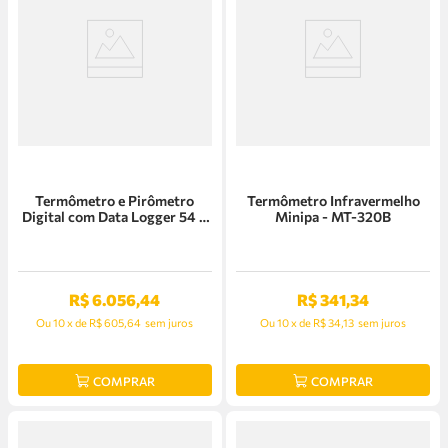
Termômetro e Pirômetro
Termômetro Infravermelho
Digital com Data Logger 54 II
Minipa - MT-320B
B Fluke - 3821070
R$
6
.
056
,
44
R$
341
,
34
Ou
10
x
de
R$ 605,64
sem juros
Ou
10
x
de
R$ 34,13
sem juros
COMPRAR
COMPRAR