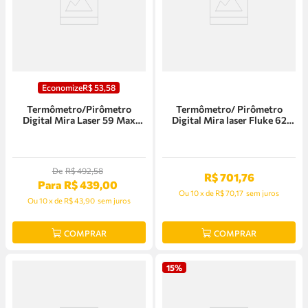
Economize
R$
53
,
58
Termômetro/Pirômetro
Termômetro/ Pirômetro
Digital Mira Laser 59 Max
Digital Mira laser Fluke 62
Fluke - 4325527
MAX - 4241017
De
R$
492
,
58
R$
701
,
76
Para
R$
439
,
00
Ou
10
x
de
R$ 70,17
sem juros
Ou
10
x
de
R$ 43,90
sem juros
COMPRAR
COMPRAR
15%