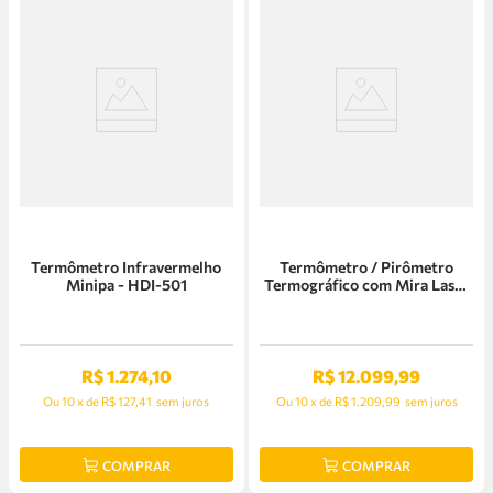
Termômetro Infravermelho
Termômetro / Pirômetro
Minipa - HDI-501
Termográfico com Mira Laser
TG275 Flir - 87503-0303
R$
1
.
274
,
10
R$
12
.
099
,
99
Ou
10
x
de
R$ 127,41
sem juros
Ou
10
x
de
R$ 1.209,99
sem juros
COMPRAR
COMPRAR