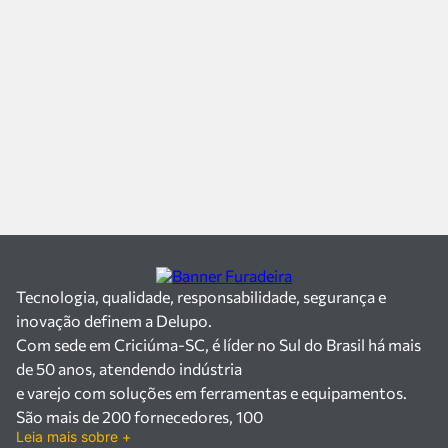
Tecnologia, qualidade, responsabilidade, segurança e
inovação definem a Delupo.
Com sede em Criciúma-SC, é líder no Sul do Brasil há mais
de 50 anos, atendendo indústria
e varejo com soluções em ferramentas e equipamentos.
São mais de 200 fornecedores, 100
Leia mais sobre +
mil itens à pronta entrega e uma equipe qualificada em