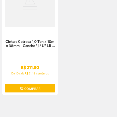
Cinta e Catraca 1,0 Ton x 10m
x 38mm - Gancho "J / U" LR -
Stels
R$
211
,
80
Ou
10
x
de
R$ 21,18
sem juros
COMPRAR