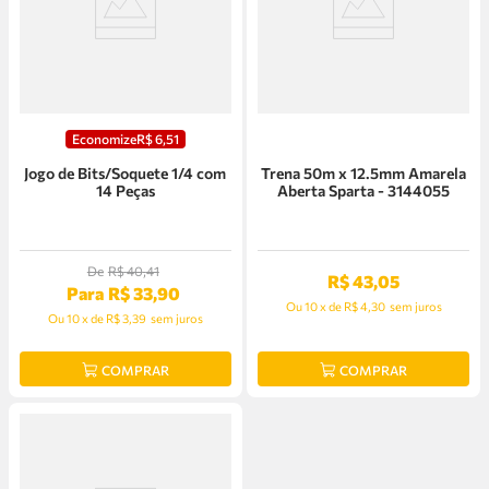
Economize
R$
6
,
51
Jogo de Bits/Soquete 1/4 com
Trena 50m x 12.5mm Amarela
14 Peças
Aberta Sparta - 3144055
De
R$
40
,
41
R$
43
,
05
Para
R$
33
,
90
Ou
10
x
de
R$ 4,30
sem juros
Ou
10
x
de
R$ 3,39
sem juros
COMPRAR
COMPRAR