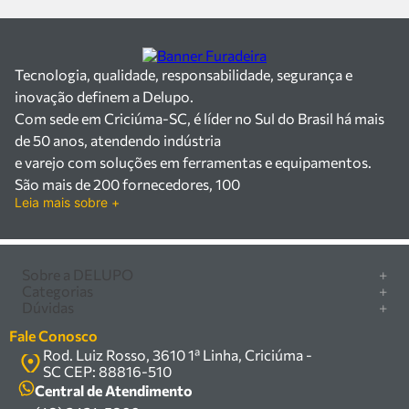
Tecnologia, qualidade, responsabilidade, segurança e
inovação definem a Delupo.
Com sede em Criciúma-SC, é líder no Sul do Brasil há mais
de 50 anos, atendendo indústria
e varejo com soluções em ferramentas e equipamentos.
São mais de 200 fornecedores, 100
Leia mais sobre +
mil itens à pronta entrega e uma equipe qualificada em
vendas, suporte e manutenção.
Há mais de 50 anos no mercado, a Delupo é referência em
ferramentas e
Sobre a DELUPO
+
Categorias
+
equipamentos industriais no Sul do Brasil. Com sede em
Quem somos
Dúvidas
+
Furadeira/Parafusadeira
Criciúma – SC, atendemos os
Nossas lojas
Como comprar
Serra circular
Fale Conosco
setores industrial e varejista com um amplo portfólio de
Marcas
Central de ajuda
Rod. Luiz Rosso, 3610 1ª Linha, Criciúma -
Compressor
produtos à pronta entrega.
Política de privacidade
SC CEP: 88816-510
Troca, devolução e garantia
Trabalhamos com mais de 200 fornecedores parceiros e
Caixa Organizadora
Política de entrega
Central de Atendimento
um estoque com mais de
Carrinho Armazém