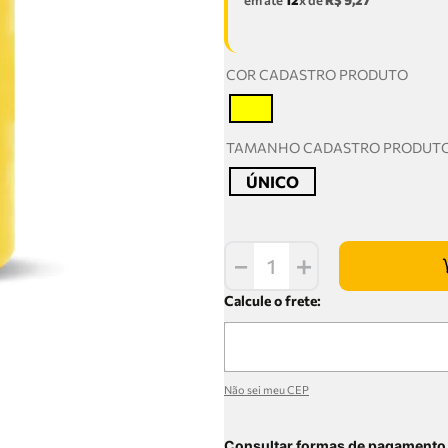
em até
12
x de
R$
9
,
27
COR CADASTRO PRODUTO
T
TAMANHO CADASTRO PRODUT
ÚNICO
－
＋
Não sei meu CEP
Consultar formas de pagamento