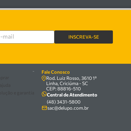
INSCREVA-SE
re
-
Fale Conosco
prar
Rod. Luiz Rosso, 3610 1ª
Linha, Criciúma - SC
 ajuda
CEP: 88816-510
olução e garantia
Central de Atendimento
(48) 3431-5800
sac@delupo.com.br