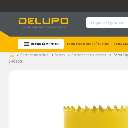
O que você procura?
DEPARTAMENTOS
FERRAMENTAS ELÉTRICAS
FERRAME
corte de materiais
serras
serras copo e suportes
Serra Co
SH0300