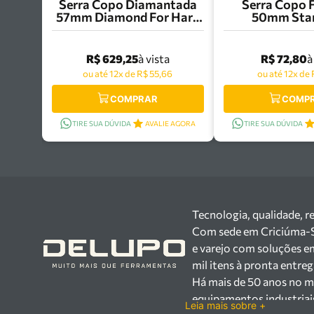
Serra Copo Diamantada
Serra Copo 
57mm Diamond For Hard
50mm Star
Ceramics Bosch -
FCH050
2608580312
R$ 629,25
R$ 72,80
à vista
à
ou até 12x de R$ 55,66
ou até 12x de 
COMPRAR
COMP
TIRE SUA DÚVIDA
AVALIE AGORA
TIRE SUA DÚVIDA
Tecnologia, qualidade, r
Com sede em Criciúma-SC,
e varejo com soluções e
mil itens à pronta entre
Há mais de 50 anos no m
equipamentos industriai
Leia mais sobre +