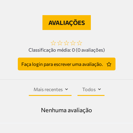
AVALIAÇÕES
☆
☆
☆
☆
☆
Classificação média: 0
(0 avaliações)
Faça login para escrever uma avaliação.
Mais recentes
Todos
Nenhuma avaliação