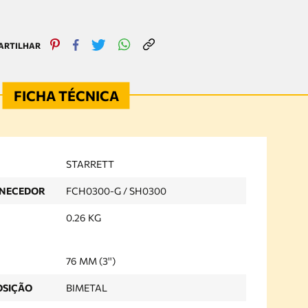
STARRETT
RNECEDOR
FCH0300-G / SH0300
0.26 KG
76 MM (3'')
OSIÇÃO
BIMETAL