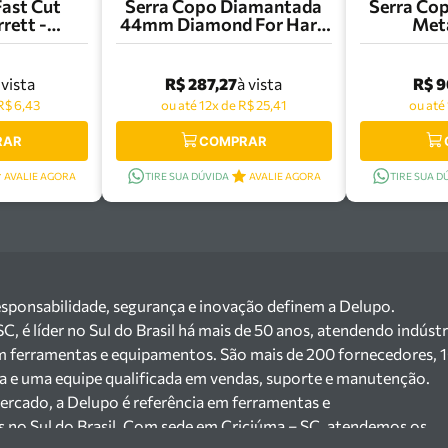
Fast Cut
Serra Copo Diamantada
Serra Co
rett -
44mm Diamond For Hard
Meta
M-G
Ceramics Bosch -
260
2608580309
R$ 287,27
R$ 9
 vista
à vista
R$ 6,43
ou até 12x de R$ 25,41
ou até
RAR
COMPRAR
AVALIE AGORA
TIRE SUA DÚVIDA
AVALIE AGORA
TIRE SUA D
esponsabilidade, segurança e inovação definem a Delupo.
 é líder no Sul do Brasil há mais de 50 anos, atendendo indústr
m ferramentas e equipamentos. São mais de 200 fornecedores, 
ga e uma equipe qualificada em vendas, suporte e manutenção.
ercado, a Delupo é referência em ferramentas e
s no Sul do Brasil. Com sede em Criciúma – SC, atendemos os