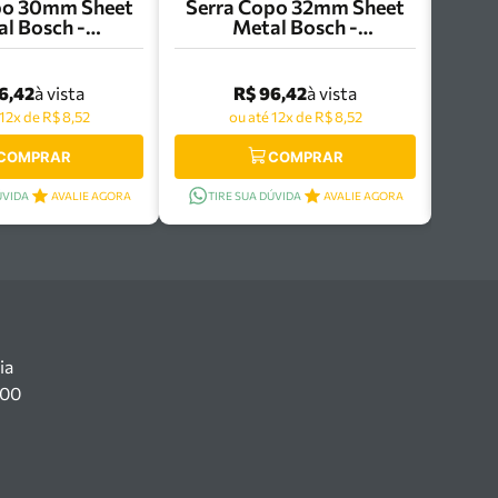
po 30mm Sheet
Serra Copo 32mm Sheet
l Bosch -
Metal Bosch -
8584787
2608584788
6,42
R$ 96,42
à vista
à vista
 12x de R$ 8,52
ou até 12x de R$ 8,52
COMPRAR
COMPRAR
ÚVIDA
AVALIE AGORA
TIRE SUA DÚVIDA
AVALIE AGORA
ia
100