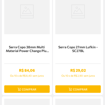
Serra Copo 38mm Multi
Serra Copo 27mm Lufkin -
Material Power Change Plus
SC27BL
Bosch - 2608594380
R$
84
,
06
R$
29
,
02
Ou
10
x
de
R$ 8,40
sem juros
Ou
10
x
de
R$ 2,90
sem juros
COMPRAR
COMPRAR