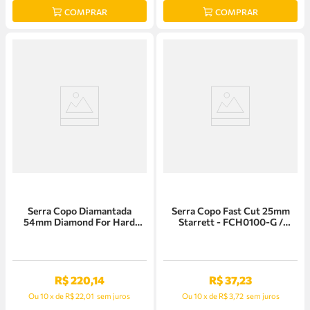
COMPRAR
COMPRAR
Serra Copo Diamantada
Serra Copo Fast Cut 25mm
54mm Diamond For Hard
Starrett - FCH0100-G /
Ceramics Bosch - 2608580311
SH0100
R$
220
,
14
R$
37
,
23
Ou
10
x
de
R$ 22,01
sem juros
Ou
10
x
de
R$ 3,72
sem juros