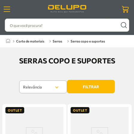
O que você procura?
corte de materiais
serras
serras copo e suportes
SERRAS COPO E SUPORTES
FILTRAR
Relevância
OUTLET
OUTLET