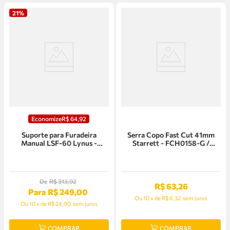
21%
Economize
R$
64
,
92
Suporte para Furadeira
Serra Copo Fast Cut 41mm
Manual LSF-60 Lynus -
Starrett - FCH0158-G /
15975.1
SH0158
De
R$
313
,
92
R$
63
,
26
Para
R$
249
,
00
Ou
10
x
de
R$ 6,32
sem juros
Ou
10
x
de
R$ 24,90
sem juros
COMPRAR
COMPRAR