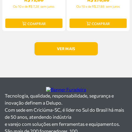
Ou
10
x
de
R$ 7,28
sem juros
Ou
10
x
de
R$ 27,88
sem juros
COMPRAR
COMPRAR
Tecnologia, qualidade, responsabilidade, segurança e
inovação definem a Delupo.
Com sede em Criciúma-SC, é líder no Sul do Brasil há mais
de 50 anos, atendendo indústria
e varejo com soluções em ferramentas e equipamentos.
São mais de 200 fornecedores, 100