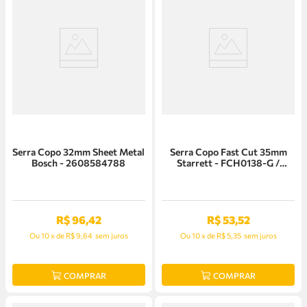
Serra Copo 32mm Sheet Metal
Serra Copo Fast Cut 35mm
Bosch - 2608584788
Starrett - FCH0138-G /
SH0138
R$
96
,
42
R$
53
,
52
Ou
10
x
de
R$ 9,64
sem juros
Ou
10
x
de
R$ 5,35
sem juros
COMPRAR
COMPRAR