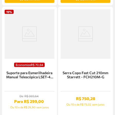
19%
Economize
R$
70
,
64
Suporte para Esmerilhadeira
Serra Copo Fast Cut 210mm
Manual Telescópica LSET-45
Starrett - FCH210M-G
Lynus - 15975.1
De
R$
369
,
64
R$
750
,
28
Para
R$
299
,
00
Ou
10
x
de
R$ 75,02
sem juros
Ou
10
x
de
R$ 29,90
sem juros