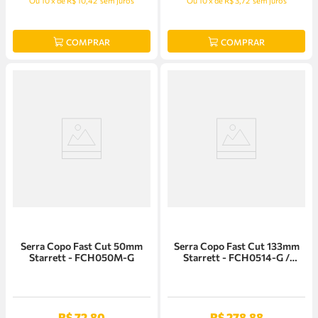
Ou
10
x
de
R$ 10,42
sem juros
Ou
10
x
de
R$ 3,72
sem juros
COMPRAR
COMPRAR
Serra Copo Fast Cut 50mm
Serra Copo Fast Cut 133mm
Starrett - FCH050M-G
Starrett - FCH0514-G /
SH0514
R$
72
,
80
R$
278
,
88