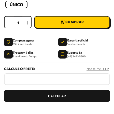
ÚNICO
－
＋
Compra segura
Garantia oficial
SSL + antifraude
Sem burocracia
Troca em 7 dias
Suporte 5x
Atendimento Delupo
(48) 3431-5800
Não sei meu CEP