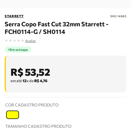
STARRETT
SKU
14665
Serra Copo Fast Cut 32mm Starrett -
FCH0114-G / SH0114
★
★
★
★
★
Avaliar
Em estoque
R$
53
,
52
em até
12
x de
R$
4
,
76
COR CADASTRO PRODUTO
T
TAMANHO CADASTRO PRODUTO