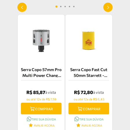
Serra Copo 57mm Pro
Serra Copo Fast Cut
Multi Power Change
50mm Starrett -
Bosch - 2608594392
FCH050M-G
R$ 85,87
R$ 72,80
à vista
à vista
ou até 12x de R$ 7,59
ou até 12x de R$ 6,43
COMPRAR
COMPRAR
TIRE SUA DÚVIDA
TIRE SUA DÚVIDA
AVALIE AGORA
AVALIE AGORA