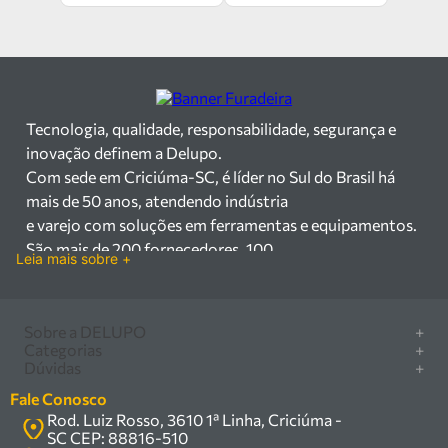
Tecnologia, qualidade, responsabilidade, segurança e
inovação definem a Delupo.
Com sede em Criciúma-SC, é líder no Sul do Brasil há
mais de 50 anos, atendendo indústria
e varejo com soluções em ferramentas e equipamentos.
São mais de 200 fornecedores, 100
Leia mais sobre +
mil itens à pronta entrega e uma equipe qualificada em
vendas, suporte e manutenção.
Há mais de 50 anos no mercado, a Delupo é referência
Sobre a DELUPO
+
em ferramentas e
Categorias
+
Quem somos
Dúvidas
+
equipamentos industriais no Sul do Brasil. Com sede em
Furadeira/Parafusadeira
Nossas lojas
Como comprar
Criciúma – SC, atendemos os
Serra circular
Fale Conosco
Marcas
Central de ajuda
setores industrial e varejista com um amplo portfólio de
Rod. Luiz Rosso, 3610 1ª Linha, Criciúma -
Compressor
Política de privacidade
SC CEP: 88816-510
produtos à pronta entrega.
Troca, devolução e garantia