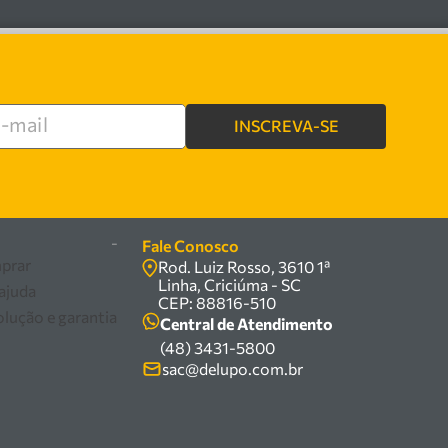
INSCREVA-SE
re
-
Fale Conosco
prar
Rod. Luiz Rosso, 3610 1ª
Linha, Criciúma - SC
 ajuda
CEP: 88816-510
olução e garantia
Central de Atendimento
(48) 3431-5800
sac@delupo.com.br