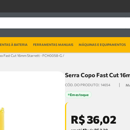
NTAS À BATERIA
FERRAMENTAS MANUAIS
MÁQUINAS E EQUIPAMENTOS
po Fast Cut 16mm Starrett - FCH0058-G /
Serra Copo Fast Cut 1
:
14654
Em estoque
R$
36
,
02