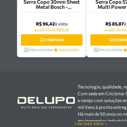
Serra Copo 30mm Sheet
Serra Copo 
Metal Bosch -
Multi Power
2608584787
Bosch - 260
R$ 96,42
R$ 85,87
à vista
à
ou até 12x de R$ 8,52
ou até 12x de 
COMPRAR
COMP
TIRE SUA DÚVIDA
AVALIE AGORA
TIRE SUA DÚVIDA
Tecnologia, qualidade, r
Com sede em Criciúma-SC,
e varejo com soluções e
mil itens à pronta entre
Há mais de 50 anos no m
equipamentos industriai
Leia mais sobre +