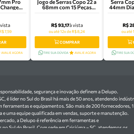
57mm Pro
Jogo de Serras Copo 22 a
Serra Co
 Change
68mm com 15 Peças
44mm Dia
8594392
Bosch - 2607017547
Ceram
260
R$ 93,17
R$ 2
 vista
à vista
R$ 7,59
ou até 12x de R$ 8,24
ou até 
RAR
COMPRAR
AVALIE AGORA
TIRE SUA DÚVIDA
AVALIE AGORA
TIRE SUA D
esponsabilidade, segurança e inovação definem a Delupo.
 é líder no Sul do Brasil há mais de 50 anos, atendendo indústr
m ferramentas e equipamentos. São mais de 200 fornecedores, 
ga e uma equipe qualificada em vendas, suporte e manutenção.
ercado, a Delupo é referência em ferramentas e
s no Sul do Brasil. Com sede em Criciúma – SC, atendemos os