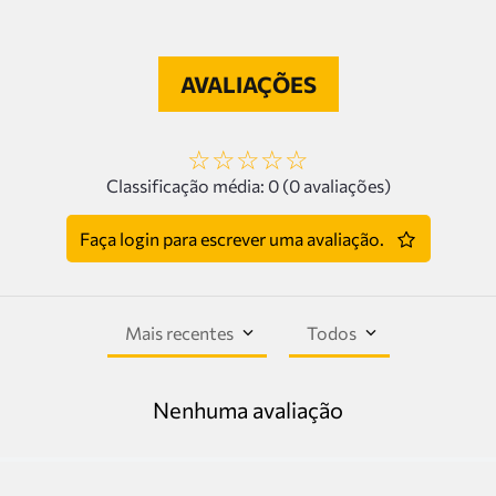
AVALIAÇÕES
☆
☆
☆
☆
☆
Classificação média: 0
(0 avaliações)
Faça login para escrever uma avaliação.
Mais recentes
Todos
Nenhuma avaliação