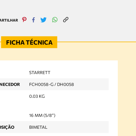
STARRETT
RNECEDOR
FCH0058-G / DH0058
0.03 KG
16 MM (5/8'')
OSIÇÃO
BIMETAL