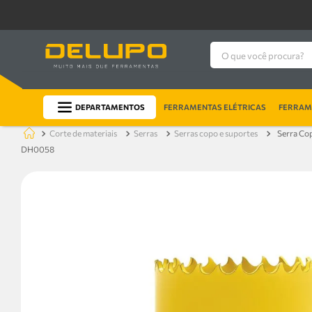
O que você procura?
DEPARTAMENTOS
FERRAMENTAS ELÉTRICAS
FERRAME
corte de materiais
serras
serras copo e suportes
Serra Co
DH0058