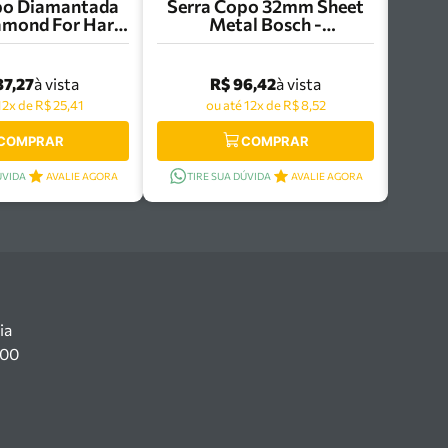
po Diamantada
Serra Copo 32mm Sheet
mond For Hard
Metal Bosch -
ics Bosch -
2608584788
8580309
87,27
R$ 96,42
à vista
à vista
12x de R$ 25,41
ou até 12x de R$ 8,52
COMPRAR
COMPRAR
ÚVIDA
AVALIE AGORA
TIRE SUA DÚVIDA
AVALIE AGORA
ia
100