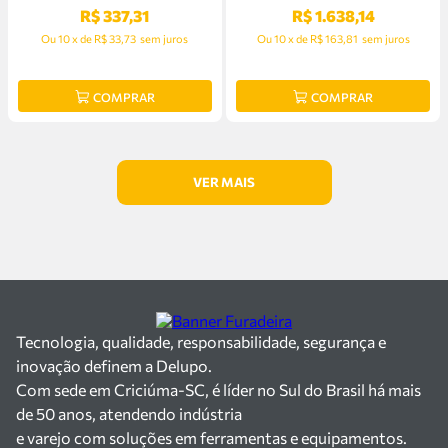
R$
337
,
31
R$
1
.
638
,
14
Ou
10
x
de
R$ 33,73
sem juros
Ou
10
x
de
R$ 163,81
sem juros
COMPRAR
COMPRAR
Tecnologia, qualidade, responsabilidade, segurança e
inovação definem a Delupo.
Com sede em Criciúma-SC, é líder no Sul do Brasil há mais
de 50 anos, atendendo indústria
e varejo com soluções em ferramentas e equipamentos.