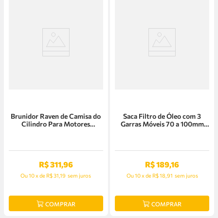
Brunidor Raven de Camisa do
Saca Filtro de Óleo com 3
Cilindro Para Motores
Garras Móveis 70 a 100mm
Automotivos - 101207
Raven - 101030
R$
311
,
96
R$
189
,
16
Ou
10
x
de
R$ 31,19
sem juros
Ou
10
x
de
R$ 18,91
sem juros
COMPRAR
COMPRAR