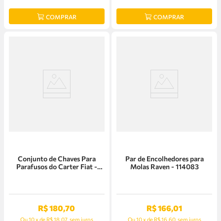
COMPRAR
COMPRAR
Conjunto de Chaves Para
Par de Encolhedores para
Parafusos do Carter Fiat -
Molas Raven - 114083
141386
R$
180
,
70
R$
166
,
01
Ou
10
x
de
R$ 18,07
sem juros
Ou
10
x
de
R$ 16,60
sem juros