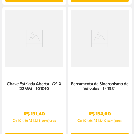
Chave Estriada Aberta 1/2" X
Ferramenta de Sincronismo de
22MM - 101010
Válvulas - 141381
R$
131
,
40
R$
154
,
00
Ou
10
x
de
R$ 13,14
sem juros
Ou
10
x
de
R$ 15,40
sem juros