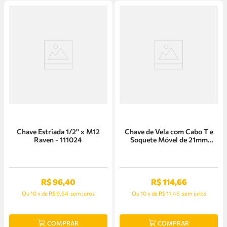
Chave Estriada 1/2'' x M12
Chave de Vela com Cabo T e
Raven - 111024
Soquete Móvel de 21mm
Raven - 101004
R$
96
,
40
R$
114
,
66
Ou
10
x
de
R$ 9,64
sem juros
Ou
10
x
de
R$ 11,46
sem juros
COMPRAR
COMPRAR