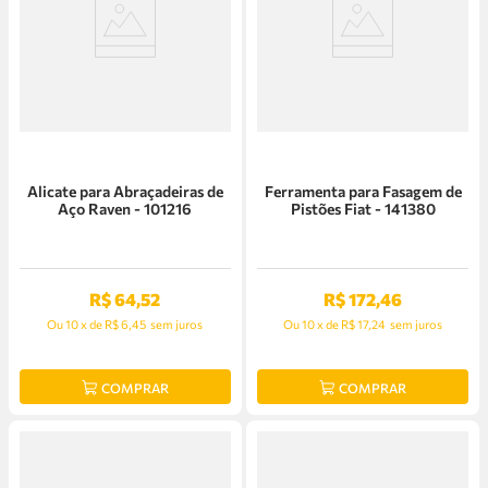
Alicate para Abraçadeiras de
Ferramenta para Fasagem de
Aço Raven - 101216
Pistões Fiat - 141380
R$
64
,
52
R$
172
,
46
Ou
10
x
de
R$ 6,45
sem juros
Ou
10
x
de
R$ 17,24
sem juros
COMPRAR
COMPRAR