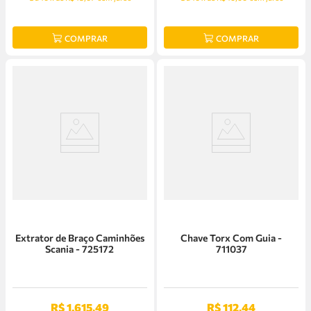
COMPRAR
COMPRAR
Extrator de Braço Caminhões
Chave Torx Com Guia -
Scania - 725172
711037
R$
1
.
615
,
49
R$
112
,
44