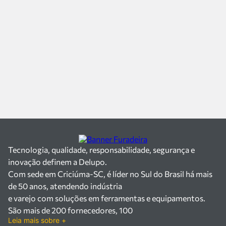
Tecnologia, qualidade, responsabilidade, segurança e
inovação definem a Delupo.
Com sede em Criciúma-SC, é líder no Sul do Brasil há mais
de 50 anos, atendendo indústria
e varejo com soluções em ferramentas e equipamentos.
São mais de 200 fornecedores, 100
Leia mais sobre +
mil itens à pronta entrega e uma equipe qualificada em