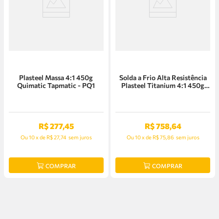
Plasteel Massa 4:1 450g
Solda a Frio Alta Resistência
Quimatic Tapmatic - PQ1
Plasteel Titanium 4:1 450g
Tapmatic - PTT1
R$
277
,
45
R$
758
,
64
Ou
10
x
de
R$ 27,74
sem juros
Ou
10
x
de
R$ 75,86
sem juros
COMPRAR
COMPRAR