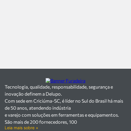
Tecnologia, qualidade, responsabilidade, segurança e
inovação definem a Delupo.
Com sede em Criciúma-SC, é líder no Sul do Brasil há mais
de 50 anos, atendendo indústria
e varejo com soluções em ferramentas e equipamentos.
São mais de 200 fornecedores, 100
Leia mais sobre +
mil itens à pronta entrega e uma equipe qualificada em