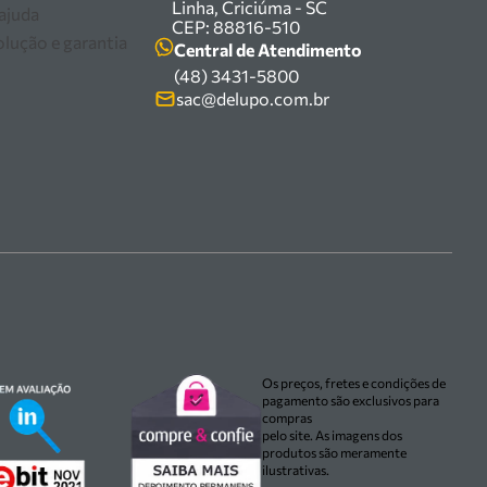
Linha, Criciúma - SC
 ajuda
CEP: 88816-510
olução e garantia
Central de Atendimento
(48) 3431-5800
sac@delupo.com.br
Os preços, fretes e condições de
pagamento são exclusivos para
compras
pelo site. As imagens dos
produtos são meramente
ilustrativas.