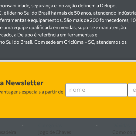
sponsabilidade, segurança e inovação definem a Delupo.
é líder no Sul do Brasil há mais de 50 anos, atendendo indústri
 ferramentas e equipamentos. São mais de 200 fornecedores, 1
a e uma equipe qualificada em vendas, suporte e manutenção.
cado, a Delupo é referência em ferramentas e
no Sul do Brasil. Com sede em Criciúma – SC, atendemos os
jista com um amplo portfólio de produtos à pronta entrega.
200 fornecedores parceiros e um estoque com mais de
máquinas, ferramentas manuais e elétricas, equipamentos de
), ferragens e insumos industriais. Nossas soluções atendem
erâmicas, mineradoras e siderúrgicas.
sa Newsletter
especializada em vendas, suporte técnico e
antagens especiais a partir de
egurança, inovação e qualidade em cada atendimento. Encontr
ferramentas e equipamentos para o seu negócio.
-
Categorias
-
Dúvidas
usadeira
Jogo de Chaves
Como com