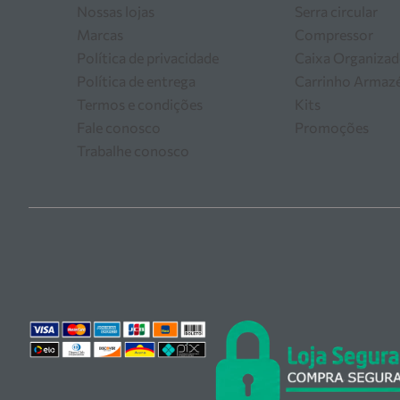
Nossas lojas
Serra circular
Marcas
Compressor
Política de privacidade
Caixa Organizad
Política de entrega
Carrinho Arma
Termos e condições
Kits
Fale conosco
Promoções
Trabalhe conosco