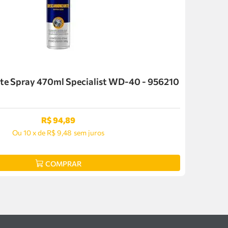
te Spray 470ml Specialist WD-40 - 956210
R$
94
,
89
Ou
10
x
de
R$ 9,48
sem juros
COMPRAR