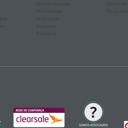
Alicates Manuais
Central de
Motosserras
Troca, dev
ora
Jardinagem
zém
Aspirador
Roçadeira