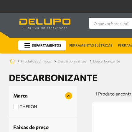
O que você procura?
DEPARTAMENTOS
FERRAMENTAS ELÉTRICAS
FERRAME
produtos químicos
descarbonizantes
descarbonizante
DESCARBONIZANTE
1
Produto
Marca
THERON
Faixas de preço