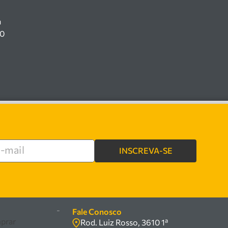
a
00
INSCREVA-SE
e
-
Fale Conosco
prar
Rod. Luiz Rosso, 3610 1ª