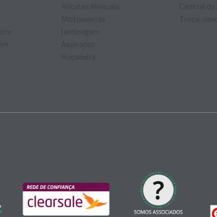
Alicates Manuais
Central de
Motosserras
Troca, dev
ora
Jardinagem
zém
Aspirador
Roçadeira