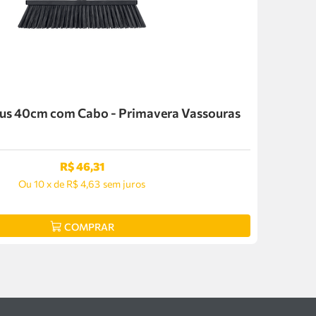
us 40cm com Cabo - Primavera Vassouras
R$
46
,
31
Ou
10
x
de
R$ 4,63
sem juros
COMPRAR