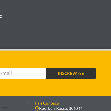
a
00
INSCREVA-SE
e
-
Fale Conosco
prar
Rod. Luiz Rosso, 3610 1ª