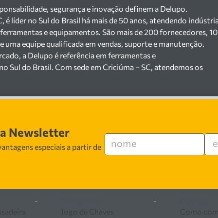
sponsabilidade, segurança e inovação definem a Delupo.
é líder no Sul do Brasil há mais de 50 anos, atendendo indústri
 ferramentas e equipamentos. São mais de 200 fornecedores, 1
a e uma equipe qualificada em vendas, suporte e manutenção.
cado, a Delupo é referência em ferramentas e
no Sul do Brasil. Com sede em Criciúma – SC, atendemos os
jista com um amplo portfólio de produtos à pronta entrega.
200 fornecedores parceiros e um estoque com mais de
máquinas, ferramentas manuais e elétricas, equipamentos de
), ferragens e insumos industriais. Nossas soluções atendem
erâmicas, mineradoras e siderúrgicas.
sa Newsletter
especializada em vendas, suporte técnico e
antagens especiais a partir de
egurança, inovação e qualidade em cada atendimento. Encontr
ferramentas e equipamentos para o seu negócio.
-
Categorias
-
Dúvidas
usadeira
Jogo de Chaves
Como com