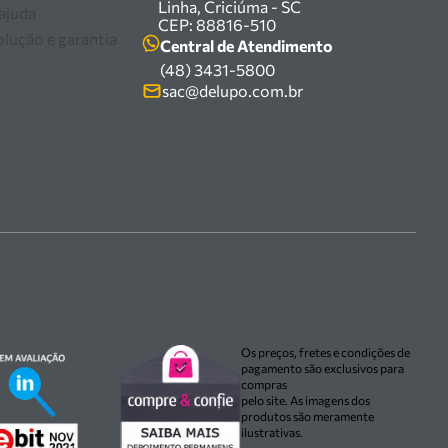
Linha, Criciúma - SC
 ajuda
CEP: 88816-510
olução e garantia
Central de Atendimento
(48) 3431-5800
sac@delupo.com.br
Os preços, fretes e condições de
pagamento são exclusivos para
compras
pelo site. As imagens dos
produtos são meramente
ilustrativas.