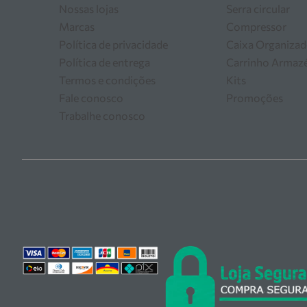
Nossas lojas
Serra circular
Marcas
Compressor
Política de privacidade
Caixa Organizad
Política de entrega
Carrinho Arma
Termos e condições
Kits
Fale conosco
Promoções
Trabalhe conosco