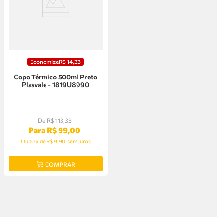
Economize
R$
14
,
33
Copo Térmico 500ml Preto
Plasvale - 1819U8990
De
R$
113
,
33
Para
R$
99
,
00
Ou
10
x
de
R$ 9,90
sem juros
COMPRAR