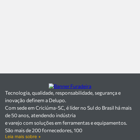
Tecnologia, qualidade, responsabilidade, segurança e
inovação definem a Delupo.
Com sede em Criciúma-SC, é líder no Sul do Brasil há mais
de 50 anos, atendendo indústria
e varejo com soluções em ferramentas e equipamentos.
São mais de 200 fornecedores, 100
Leia mais sobre +
mil itens à pronta entrega e uma equipe qualificada em