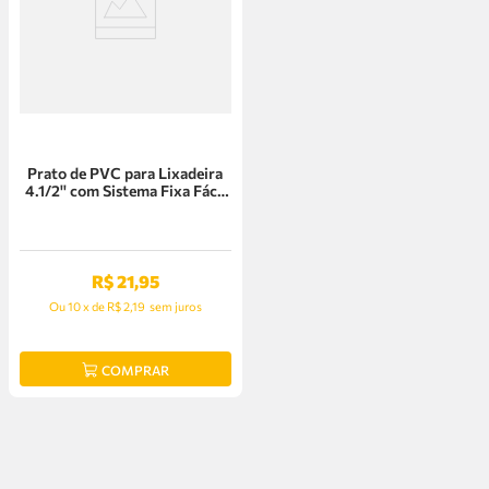
Prato de PVC para Lixadeira
4.1/2'' com Sistema Fixa Fácil
Vonder - 12.40.412.412
R$
21
,
95
Ou
10
x
de
R$ 2,19
sem juros
COMPRAR