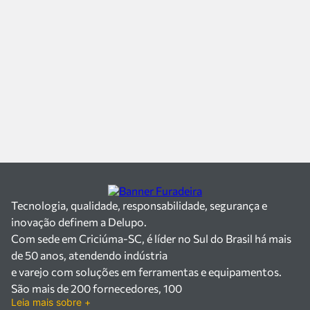
Tecnologia, qualidade, responsabilidade, segurança e
inovação definem a Delupo.
Com sede em Criciúma-SC, é líder no Sul do Brasil há mais
de 50 anos, atendendo indústria
e varejo com soluções em ferramentas e equipamentos.
São mais de 200 fornecedores, 100
Leia mais sobre +
mil itens à pronta entrega e uma equipe qualificada em