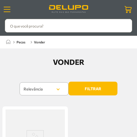
O que você procura?
pecas
vonder
VONDER
FILTRAR
Relevância