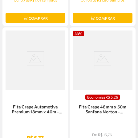
Ou
10
x
de
R$ 1,01
sem juros
Ou
10
x
de
R$ 1,90
sem juros
COMPRAR
COMPRAR
33%
Economize
R$
5
,
26
Fita Crepe Automotiva
Fita Crepe 48mm x 50m
Premium 18mm x 40m -
Sanfona Norton -
78072711667
05539544871
De
R$
15
,
76
R$
6
,
77