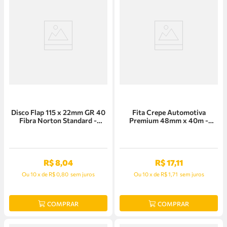
Disco Flap 115 x 22mm GR 40
Fita Crepe Automotiva
Fibra Norton Standard -
Premium 48mm x 40m -
66254443861
78072711666
R$
8
,
04
R$
17
,
11
Ou
10
x
de
R$ 0,80
sem juros
Ou
10
x
de
R$ 1,71
sem juros
COMPRAR
COMPRAR