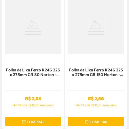
Folha de Lixa Ferro K246 225
Folha de Lixa Ferro K246 225
x 275mm GR 80 Norton -
x 275mm GR 150 Norton -
66261199786
5539503256
R$
2
,
88
R$
2
,
66
Ou
10
x
de
R$ 0,28
sem juros
Ou
10
x
de
R$ 0,26
sem juros
COMPRAR
COMPRAR