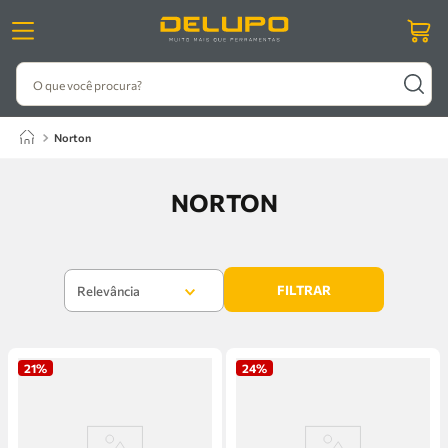
O que você procura?
norton
NORTON
FILTRAR
Relevância
21%
24%