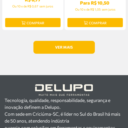
Para
R$
10
,
50
Ou
10
x
de
R$ 0,67
sem juros
Ou
10
x
de
R$ 1,05
sem juros
COMPRAR
COMPRAR
Tecnologia, qualidade, responsabilidade, segurança e
inovação definem a Delupo.
Com sede em Criciúma-SC, é líder no Sul do Brasil há mais
de 50 anos, atendendo indústria
e varejo com soluções em ferramentas e equipamentos.