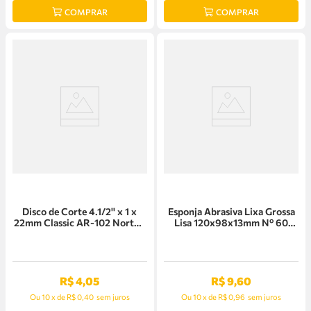
COMPRAR
COMPRAR
Disco de Corte 4.1/2'' x 1 x
Esponja Abrasiva Lixa Grossa
22mm Classic AR-102 Norton
Lisa 120x98x13mm Nº 60
- 66252849486
Norton - 66261094620
R$
4
,
05
R$
9
,
60
Ou
10
x
de
R$ 0,40
sem juros
Ou
10
x
de
R$ 0,96
sem juros