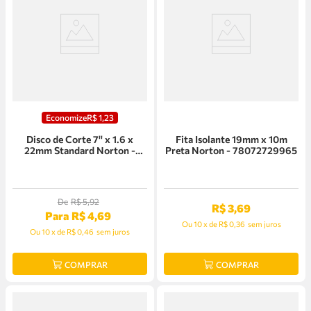
Economize
R$
1
,
23
Disco de Corte 7'' x 1.6 x
Fita Isolante 19mm x 10m
22mm Standard Norton -
Preta Norton - 78072729965
66252850173
De
R$
5
,
92
R$
3
,
69
Para
R$
4
,
69
Ou
10
x
de
R$ 0,36
sem juros
Ou
10
x
de
R$ 0,46
sem juros
COMPRAR
COMPRAR