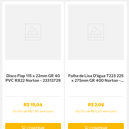
Disco Flap 115 x 22mm GR 40
Folha de Lixa D'água T223 225
PVC R822 Norton - 23313729
x 275mm GR 400 Norton -
66261161507
R$
19
,
04
R$
2
,
06
Ou
10
x
de
R$ 1,90
sem juros
Ou
10
x
de
R$ 0,20
sem juros
COMPRAR
COMPRAR