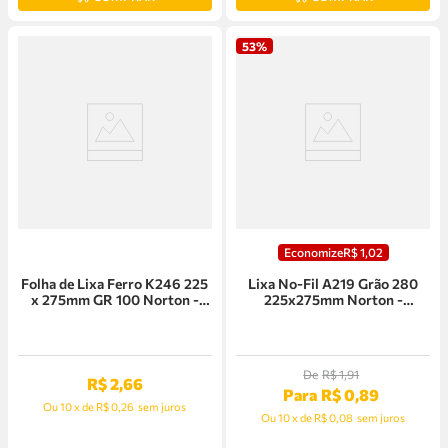
53%
Economize
R$
1
,
02
Folha de Lixa Ferro K246 225
Lixa No-Fil A219 Grão 280
x 275mm GR 100 Norton -
225x275mm Norton -
5539503253
5539503033
De
R$
1
,
91
R$
2
,
66
Para
R$
0
,
89
Ou
10
x
de
R$ 0,26
sem juros
Ou
10
x
de
R$ 0,08
sem juros