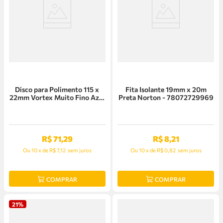
Disco para Polimento 115 x
Fita Isolante 19mm x 20m
22mm Vortex Muito Fino Azul
Preta Norton - 78072729969
Norton - 66261122504
R$
71
,
29
R$
8
,
21
Ou
10
x
de
R$ 7,12
sem juros
Ou
10
x
de
R$ 0,82
sem juros
COMPRAR
COMPRAR
21%