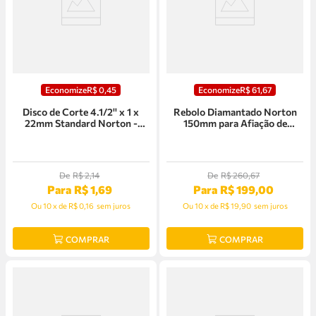
Economize
R$
0
,
45
Economize
R$
61
,
67
Disco de Corte 4.1/2'' x 1 x
Rebolo Diamantado Norton
22mm Standard Norton -
150mm para Afiação de
6252849762
Serra/Fresas
De
R$
2
,
14
De
R$
260
,
67
Para
R$
1
,
69
Para
R$
199
,
00
Ou
10
x
de
R$ 0,16
sem juros
Ou
10
x
de
R$ 19,90
sem juros
COMPRAR
COMPRAR