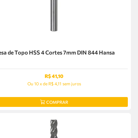
esa de Topo HSS 4 Cortes 7mm DIN 844 Hansa
R$
41
,
10
Ou
10
x
de
R$ 4,11
sem juros
COMPRAR