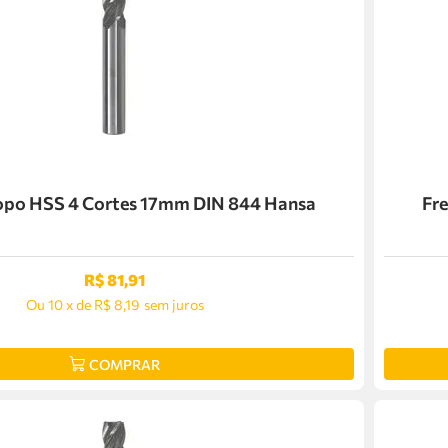
Topo HSS 4 Cortes 17mm DIN 844 Hansa
Fr
R$
81
,
91
Ou
10
x
de
R$ 8,19
sem juros
COMPRAR