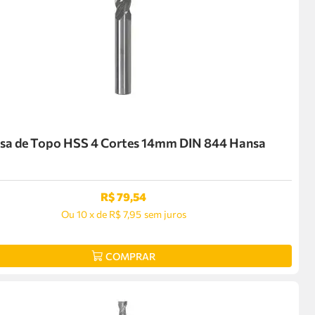
esa de Topo HSS 4 Cortes 14mm DIN 844 Hansa
R$
79
,
54
Ou
10
x
de
R$ 7,95
sem juros
COMPRAR