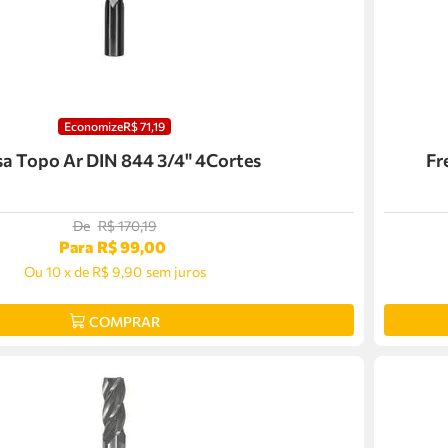
Economize
R$
71
,
19
Fresa Topo Ar DIN 844 3/4" 4Cortes
Fr
De
R$
170
,
19
Para
R$
99
,
00
Ou
10
x
de
R$ 9,90
sem juros
COMPRAR