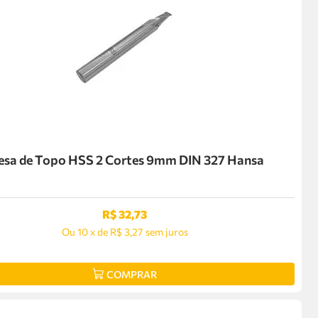
esa de Topo HSS 2 Cortes 9mm DIN 327 Hansa
R$
32
,
73
Ou
10
x
de
R$ 3,27
sem juros
COMPRAR