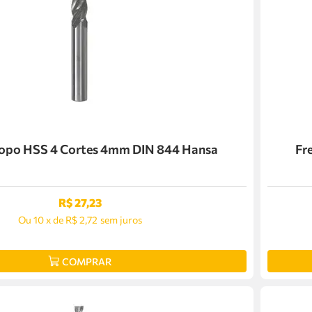
Topo HSS 4 Cortes 4mm DIN 844 Hansa
Fr
R$
27
,
23
Ou
10
x
de
R$ 2,72
sem juros
COMPRAR