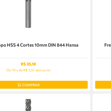
Topo HSS 4 Cortes 10mm DIN 844 Hansa
Fre
R$
35
,
18
Ou
10
x
de
R$ 3,51
sem juros
COMPRAR