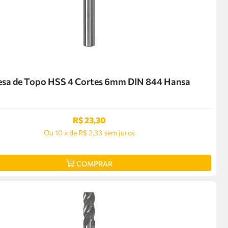
esa de Topo HSS 4 Cortes 6mm DIN 844 Hansa
R$
23
,
30
Ou
10
x
de
R$ 2,33
sem juros
COMPRAR