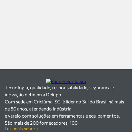
Tecnologia, qualidade, responsabilidade, segurança e
inovação definem a Delupo.
Com sede em Criciúma-SC, é líder no Sul do Brasil há mais
de 50 anos, atendendo indústria
e varejo com soluções em ferramentas e equipamentos.
São mais de 200 fornecedores, 100
Leia mais sobre +
mil itens à pronta entrega e uma equipe qualificada em