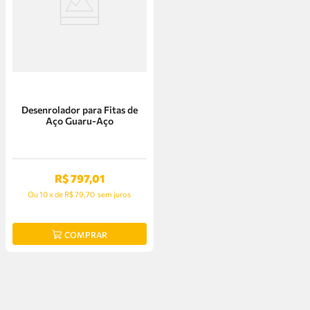
Desenrolador para Fitas de
Aço Guaru-Aço
R$
797
,
01
Ou
10
x
de
R$ 79,70
sem juros
COMPRAR