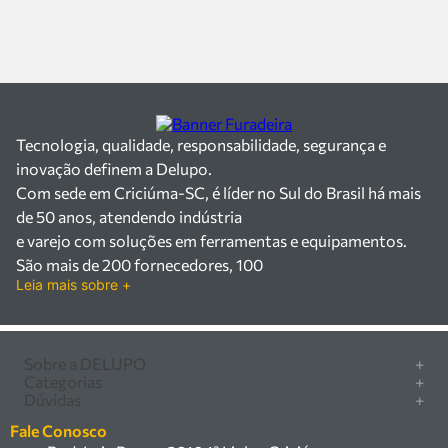
Tecnologia, qualidade, responsabilidade, segurança e
inovação definem a Delupo.
Com sede em Criciúma-SC, é líder no Sul do Brasil há mais
de 50 anos, atendendo indústria
e varejo com soluções em ferramentas e equipamentos.
São mais de 200 fornecedores, 100
Leia mais sobre +
mil itens à pronta entrega e uma equipe qualificada em
vendas, suporte e manutenção.
Há mais de 50 anos no mercado, a Delupo é referência em
ferramentas e
Sobre a DELUPO
+
Categorias
+
equipamentos industriais no Sul do Brasil. Com sede em
Quem somos
Dúvidas
+
Furadeira/Parafusadeira
Criciúma – SC, atendemos os
Nossas lojas
Como comprar
Serra circular
Fale Conosco
setores industrial e varejista com um amplo portfólio de
Marcas
Central de ajuda