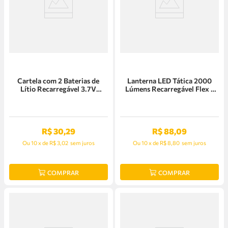
Cartela com 2 Baterias de
Lanterna LED Tática 2000
Lítio Recarregável 3.7V
Lúmens Recarregável Flex -
3800mAh Flex - FX-
FX-L9020A
L18650B2
R$
30
,
29
R$
88
,
09
Ou
10
x
de
R$ 3,02
sem juros
Ou
10
x
de
R$ 8,80
sem juros
COMPRAR
COMPRAR