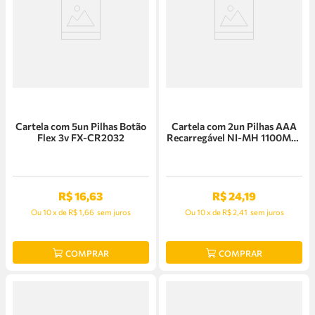
Cartela com 5un Pilhas Botão
Cartela com 2un Pilhas AAA
Flex 3v FX-CR2032
Recarregável NI-MH 1100Mah
Flex
R$
16
,
63
R$
24
,
19
Ou
10
x
de
R$ 1,66
sem juros
Ou
10
x
de
R$ 2,41
sem juros
COMPRAR
COMPRAR