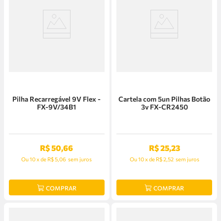
Pilha Recarregável 9V Flex -
Cartela com 5un Pilhas Botão
FX-9V/34B1
3v FX-CR2450
R$
50
,
66
R$
25
,
23
Ou
10
x
de
R$ 5,06
sem juros
Ou
10
x
de
R$ 2,52
sem juros
COMPRAR
COMPRAR