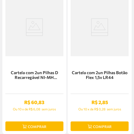
Cartela com 2un Pilhas D
Cartela com 2un Pilhas Botão
Recarregável NI-MH
Flex 1,5v LR44
2500Mah Flex
R$
60
,
83
R$
2
,
85
Ou
10
x
de
R$ 6,08
sem juros
Ou
10
x
de
R$ 0,28
sem juros
COMPRAR
COMPRAR