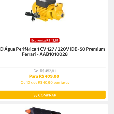
Economize
R$
43
,
81
'Água Periférica 1 CV 127 / 220V IDB-50 Premium
Ferrari - AAB1010028
De
R$
452
,
81
Para
R$
409
,
00
Ou
10
x
de
R$ 40,90
sem juros
COMPRAR