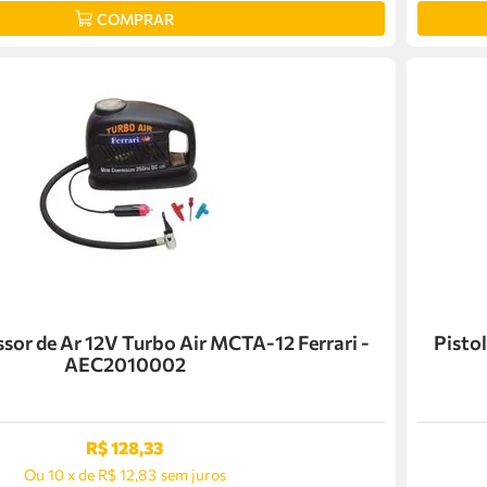
COMPRAR
or de Ar 12V Turbo Air MCTA-12 Ferrari -
Pisto
AEC2010002
R$
128
,
33
Ou
10
x
de
R$ 12,83
sem juros