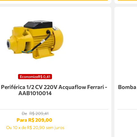
Economize
R$
0
,
41
eriférica 1/2 CV 220V Acquaflow Ferrari -
Bomba D
AAB1010014
De
R$
209
,
41
Para
R$
209
,
00
Ou
10
x
de
R$ 20,90
sem juros