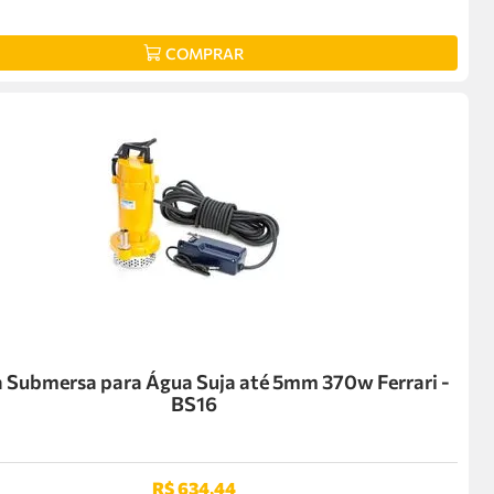
COMPRAR
Submersa para Água Suja até 5mm 370w Ferrari -
BS16
R$
634
,
44