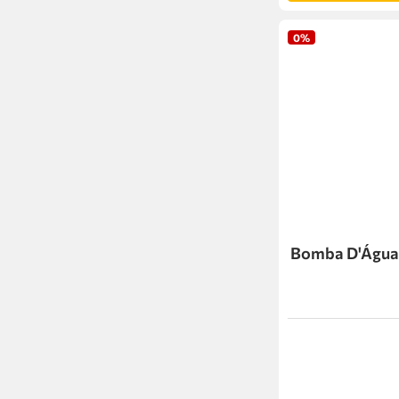
0%
Bomba D'Água P