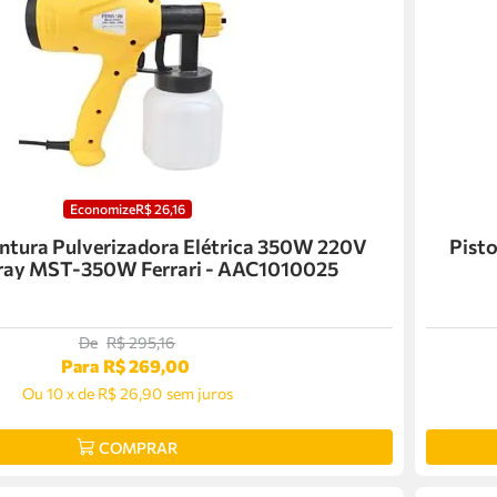
Economize
R$
26
,
16
intura Pulverizadora Elétrica 350W 220V
Pisto
ray MST-350W Ferrari - AAC1010025
De
R$
295
,
16
Para
R$
269
,
00
Ou
10
x
de
R$ 26,90
sem juros
COMPRAR