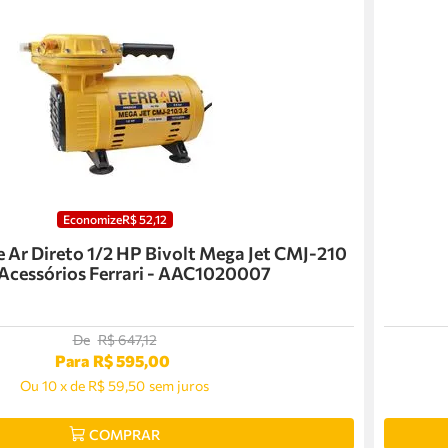
Economize
R$
52
,
12
 Ar Direto 1/2 HP Bivolt Mega Jet CMJ-210
Acessórios Ferrari - AAC1020007
De
R$
647
,
12
Para
R$
595
,
00
Ou
10
x
de
R$ 59,50
sem juros
COMPRAR