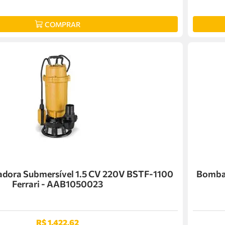
COMPRAR
adora Submersível 1.5 CV 220V BSTF-1100
Bomba 
Ferrari - AAB1050023
R$
1
.
422
,
62