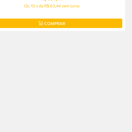
Ou
10
x
de
R$ 63,44
sem juros
COMPRAR