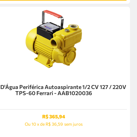
'Água Periférica Autoaspirante 1/2 CV 127 / 220V
TPS-60 Ferrari - AAB1020036
R$
365
,
94
Ou
10
x
de
R$ 36,59
sem juros