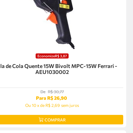
Economize
R$
3
,
87
la de Cola Quente 15W Bivolt MPC-15W Ferrari -
AEU1030002
De
R$
30
,
77
Para
R$
26
,
90
Ou
10
x
de
R$ 2,69
sem juros
COMPRAR