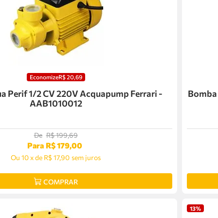
Economize
R$
20
,
69
 Perif 1/2 CV 220V Acquapump Ferrari -
Bomba D
AAB1010012
De
R$
199
,
69
Para
R$
179
,
00
Ou
10
x
de
R$ 17,90
sem juros
COMPRAR
13%