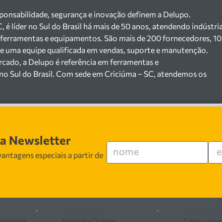
sponsabilidade, segurança e inovação definem a Delupo.
é líder no Sul do Brasil há mais de 50 anos, atendendo indústri
 ferramentas e equipamentos. São mais de 200 fornecedores, 1
a e uma equipe qualificada em vendas, suporte e manutenção.
cado, a Delupo é referência em ferramentas e
no Sul do Brasil. Com sede em Criciúma – SC, atendemos os
jista com um amplo portfólio de produtos à pronta entrega.
200 fornecedores parceiros e um estoque com mais de
máquinas, ferramentas manuais e elétricas, equipamentos de
), ferragens e insumos industriais. Nossas soluções atendem
erâmicas, mineradoras e siderúrgicas.
sa Newsletter
especializada em vendas, suporte técnico e
antagens especiais a partir de
egurança, inovação e qualidade em cada atendimento. Encontr
ferramentas e equipamentos para o seu negócio.
-
Categorias
-
Dúvidas
usadeira
Jogo de Chaves
Como com