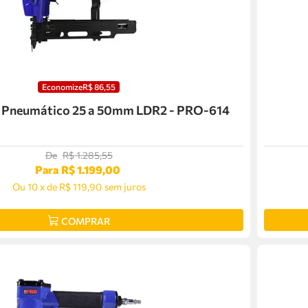
Economize
R$
86
,
55
Pneumático 25 a 50mm LDR2 - PRO-614
De
R$
1
.
285
,
55
Para
R$
1
.
199
,
00
Ou
10
x
de
R$ 119,90
sem juros
COMPRAR