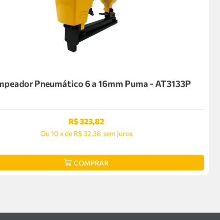
mpeador Pneumático 6 a 16mm Puma - AT3133P
R$
323
,
82
Ou
10
x
de
R$ 32,38
sem juros
COMPRAR