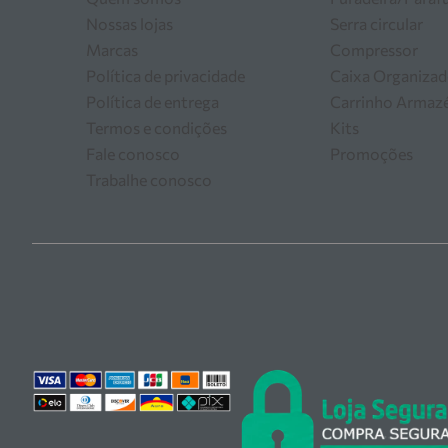
Nossas lojas
Serra circular
Marcas
Compressor
Política de privacidade
Caixa Organizad
Política de entrega
Carrinho Arma
Termos e condições
Kits
Fale conosco
Promoções
Trabalhe conosco