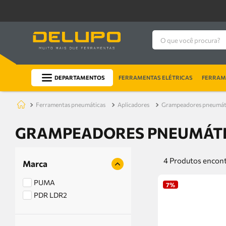
O que você procura?
DEPARTAMENTOS
FERRAMENTAS ELÉTRICAS
FERRAME
ferramentas pneumáticas
aplicadores
grampeadores pneumát
GRAMPEADORES PNEUMÁT
4
Produtos
Marca
PUMA
7%
PDR LDR2