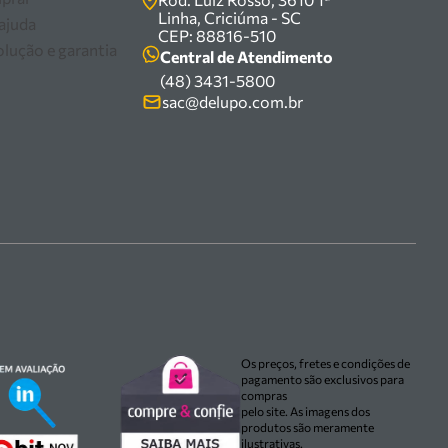
Linha, Criciúma - SC
 ajuda
CEP: 88816-510
olução e garantia
Central de Atendimento
(48) 3431-5800
sac@delupo.com.br
Os preços, fretes e condições de
pagamento são exclusivos para
compras
pelo site. As imagens dos
produtos são meramente
ilustrativas.