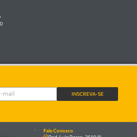
a
00
INSCREVA-SE
e
-
Fale Conosco
prar
Rod. Luiz Rosso, 3610 1ª