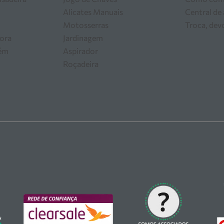
Alicates Manuais
Central de
Motosserras
Troca, dev
ora
Jardinagem
zém
Aspirador
Roçadeira