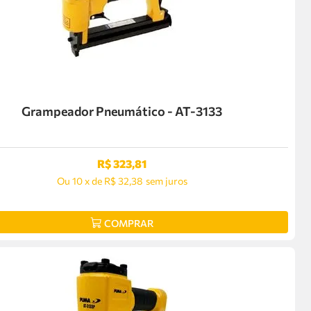
Grampeador Pneumático - AT-3133
R$
323
,
81
Ou
10
x
de
R$ 32,38
sem juros
COMPRAR