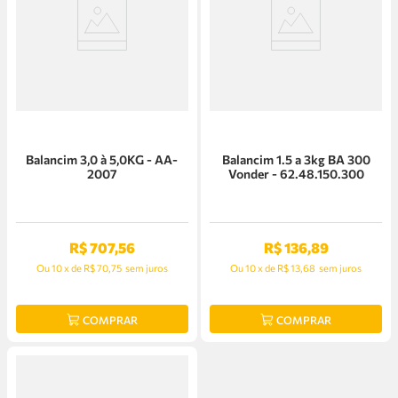
Balancim 3,0 à 5,0KG - AA-
Balancim 1.5 a 3kg BA 300
2007
Vonder - 62.48.150.300
R$
707
,
56
R$
136
,
89
Ou
10
x
de
R$ 70,75
sem juros
Ou
10
x
de
R$ 13,68
sem juros
COMPRAR
COMPRAR