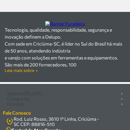
Tecnologia, qualidade, responsabilidade, segurança e
inovação definem a Delupo.
Com sede em Criciúma-SC, é líder no Sul do Brasil há mais
de 50 anos, atendendo indústria
e varejo com soluções em ferramentas e equipamentos.
São mais de 200 fornecedores, 100
Leia mais sobre +
mil itens à pronta entrega e uma equipe qualificada em
vendas, suporte e manutenção.
Há mais de 50 anos no mercado, a Delupo é referência em
ferramentas e
Sobre a DELUPO
+
Categorias
+
equipamentos industriais no Sul do Brasil. Com sede em
Quem somos
Dúvidas
+
Furadeira/Parafusadeira
Criciúma – SC, atendemos os
Nossas lojas
Como comprar
Serra circular
Fale Conosco
setores industrial e varejista com um amplo portfólio de
Marcas
Central de ajuda
Rod. Luiz Rosso, 3610 1ª Linha, Criciúma -
Compressor
produtos à pronta entrega.
Política de privacidade
SC CEP: 88816-510
Troca, devolução e garantia
Trabalhamos com mais de 200 fornecedores parceiros e
Caixa Organizadora
Política de entrega