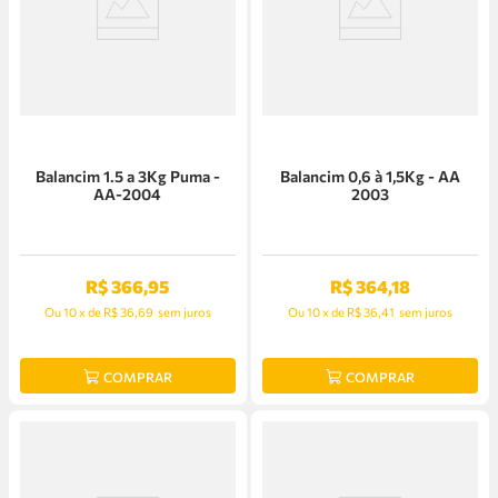
Balancim 1.5 a 3Kg Puma -
Balancim 0,6 à 1,5Kg - AA
AA-2004
2003
R$
366
,
95
R$
364
,
18
Ou
10
x
de
R$ 36,69
sem juros
Ou
10
x
de
R$ 36,41
sem juros
COMPRAR
COMPRAR