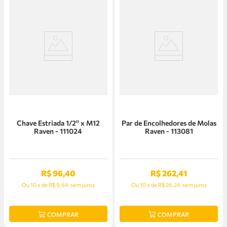
Chave Estriada 1/2'' x M12
Par de Encolhedores de Molas
Raven - 111024
Raven - 113081
R$
96
,
40
R$
262
,
41
Ou
10
x
de
R$ 9,64
sem juros
Ou
10
x
de
R$ 26,24
sem juros
COMPRAR
COMPRAR