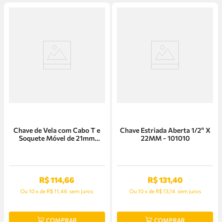
Chave de Vela com Cabo T e
Chave Estriada Aberta 1/2" X
Soquete Móvel de 21mm
22MM - 101010
Raven - 101004
R$
114
,
66
R$
131
,
40
Ou
10
x
de
R$ 11,46
sem juros
Ou
10
x
de
R$ 13,14
sem juros
COMPRAR
COMPRAR