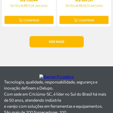
Ou
10
x
de
R$ 11,24
sem juros
Ou
10
x
de
R$ 33,73
sem juros
COMPRAR
COMPRAR
Tecnologia, qualidade, responsabilidade, segurança e
inovação definem a Delupo.
Com sede em Criciúma-SC, é líder no Sul do Brasil há mais
de 50 anos, atendendo indústria
e varejo com soluções em ferramentas e equipamentos.
São mais de 200 fornecedores, 100