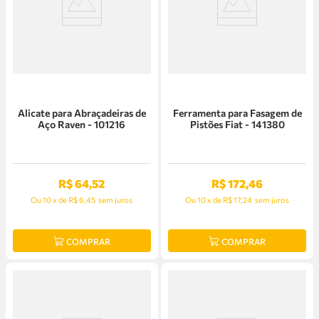
Alicate para Abraçadeiras de
Ferramenta para Fasagem de
Aço Raven - 101216
Pistões Fiat - 141380
R$
64
,
52
R$
172
,
46
Ou
10
x
de
R$ 6,45
sem juros
Ou
10
x
de
R$ 17,24
sem juros
COMPRAR
COMPRAR