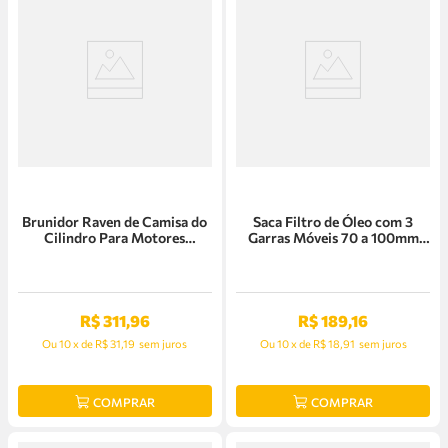
Brunidor Raven de Camisa do
Saca Filtro de Óleo com 3
Cilindro Para Motores
Garras Móveis 70 a 100mm
Automotivos - 101207
Raven - 101030
R$
311
,
96
R$
189
,
16
Ou
10
x
de
R$ 31,19
sem juros
Ou
10
x
de
R$ 18,91
sem juros
COMPRAR
COMPRAR