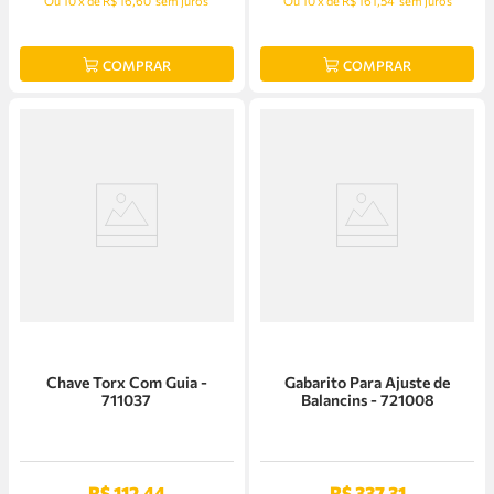
Ou
10
x
de
R$ 16,60
sem juros
Ou
10
x
de
R$ 161,54
sem juros
COMPRAR
COMPRAR
Chave Torx Com Guia -
Gabarito Para Ajuste de
711037
Balancins - 721008
R$
112
,
44
R$
337
,
31