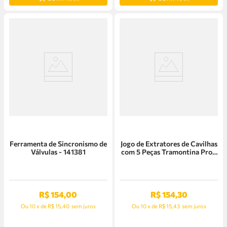
Ferramenta de Sincronismo de
Jogo de Extratores de Cavilhas
Válvulas - 141381
com 5 Peças Tramontina Pro -
44530/505
R$
154
,
00
R$
154
,
30
Ou
10
x
de
R$ 15,40
sem juros
Ou
10
x
de
R$ 15,43
sem juros