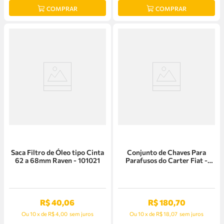
COMPRAR
COMPRAR
Saca Filtro de Óleo tipo Cinta
Conjunto de Chaves Para
62 a 68mm Raven - 101021
Parafusos do Carter Fiat -
141386
R$
40
,
06
R$
180
,
70
Ou
10
x
de
R$ 4,00
sem juros
Ou
10
x
de
R$ 18,07
sem juros