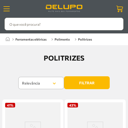
O que você procura?
ferramentas elétricas
polimento
politrizes
POLITRIZES
FILTRAR
Relevância
41%
43%