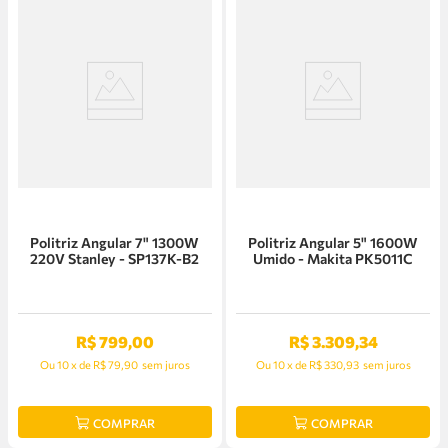
Politriz Angular 7" 1300W
Politriz Angular 5" 1600W
220V Stanley - SP137K-B2
Umido - Makita PK5011C
R$
799
,
00
R$
3
.
309
,
34
Ou
10
x
de
R$ 79,90
sem juros
Ou
10
x
de
R$ 330,93
sem juros
COMPRAR
COMPRAR