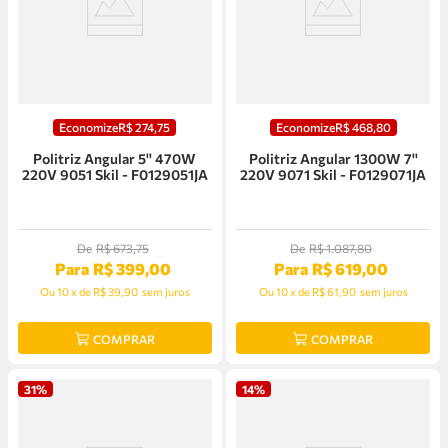
Economize
R$
274
,
75
Economize
R$
468
,
80
Politriz Angular 5'' 470W
Politriz Angular 1300W 7''
220V 9051 Skil - F0129051JA
220V 9071 Skil - F0129071JA
De
R$
673
,
75
De
R$
1
.
087
,
80
Para
R$
399
,
00
Para
R$
619
,
00
Ou
10
x
de
R$ 39,90
sem juros
Ou
10
x
de
R$ 61,90
sem juros
COMPRAR
COMPRAR
31%
14%