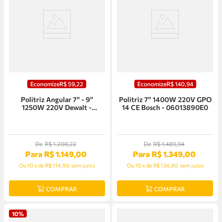
Economize
R$
59
,
22
Economize
R$
140
,
94
Politriz Angular 7'' - 9''
Politriz 7'' 1400W 220V GPO
1250W 220V Dewalt -
14 CE Bosch - 06013890E0
DWP849XB2
De
R$
1
.
208
,
22
De
R$
1
.
489
,
94
Para
R$
1
.
149
,
00
Para
R$
1
.
349
,
00
Ou
10
x
de
R$ 114,90
sem juros
Ou
10
x
de
R$ 134,90
sem juros
COMPRAR
COMPRAR
10%