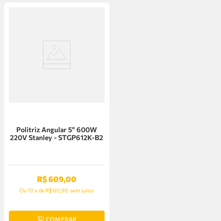
Politriz Angular 5" 600W
220V Stanley - STGP612K-B2
R$
609
,
00
Ou
10
x
de
R$ 60,90
sem juros
COMPRAR