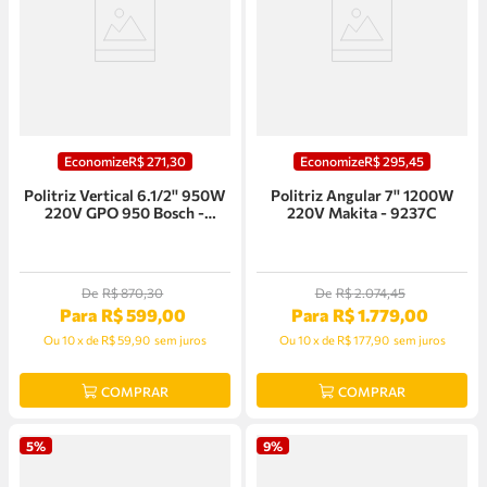
Economize
R$
271
,
30
Economize
R$
295
,
45
Politriz Vertical 6.1/2'' 950W
Politriz Angular 7'' 1200W
220V GPO 950 Bosch -
220V Makita - 9237C
0615A0028J
De
R$
870
,
30
De
R$
2
.
074
,
45
Para
R$
599
,
00
Para
R$
1
.
779
,
00
Ou
10
x
de
R$ 59,90
sem juros
Ou
10
x
de
R$ 177,90
sem juros
COMPRAR
COMPRAR
5%
9%