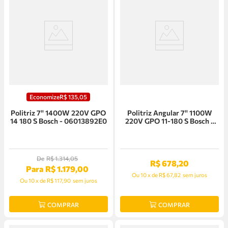
Economize
R$
135
,
05
Politriz 7'' 1400W 220V GPO
Politriz Angular 7'' 1100W
14 180 S Bosch - 06013892E0
220V GPO 11-180 S Bosch -
06013A23E0
De
R$
1
.
314
,
05
R$
678
,
20
Para
R$
1
.
179
,
00
Ou
10
x
de
R$ 67,82
sem juros
Ou
10
x
de
R$ 117,90
sem juros
COMPRAR
COMPRAR