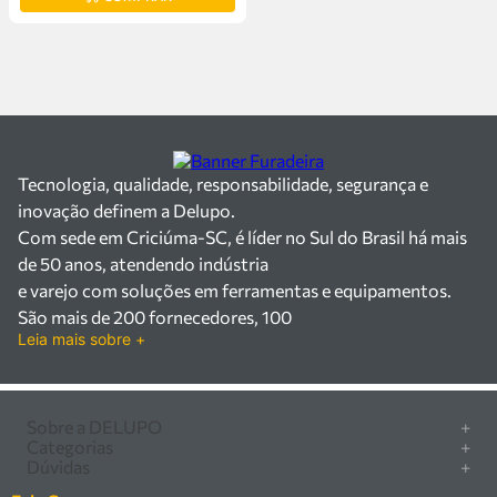
Tecnologia, qualidade, responsabilidade, segurança e
inovação definem a Delupo.
Com sede em Criciúma-SC, é líder no Sul do Brasil há mais
de 50 anos, atendendo indústria
e varejo com soluções em ferramentas e equipamentos.
São mais de 200 fornecedores, 100
Leia mais sobre +
mil itens à pronta entrega e uma equipe qualificada em
vendas, suporte e manutenção.
Há mais de 50 anos no mercado, a Delupo é referência em
ferramentas e
Sobre a DELUPO
+
Categorias
+
equipamentos industriais no Sul do Brasil. Com sede em
Quem somos
Dúvidas
+
Furadeira/Parafusadeira
Criciúma – SC, atendemos os
Nossas lojas
Como comprar