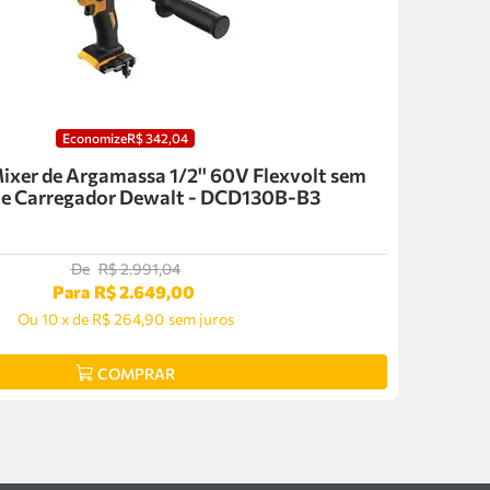
Economize
R$
342
,
04
Mixer de Argamassa 1/2'' 60V Flexvolt sem
 e Carregador Dewalt - DCD130B-B3
De
R$
2
.
991
,
04
Para
R$
2
.
649
,
00
Ou
10
x
de
R$ 264,90
sem juros
COMPRAR