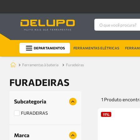
O que você procura?
DEPARTAMENTOS
FERRAMENTAS ELÉTRICAS
FERRAME
ferramentas à bateria
furadeiras
FURADEIRAS
1
Produto
Subcategoria
FURADEIRAS
11%
Marca