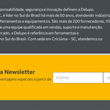
sponsabilidade, segurança e inovação definem a Delupo.
é líder no Sul do Brasil há mais de 50 anos, atendendo indústri
 ferramentas e equipamentos. São mais de 200 fornecedores, 1
a e uma equipe qualificada em vendas, suporte e manutenção.
cado, a Delupo é referência em ferramentas e
no Sul do Brasil. Com sede em Criciúma – SC, atendemos os
jista com um amplo portfólio de produtos à pronta entrega.
200 fornecedores parceiros e um estoque com mais de
máquinas, ferramentas manuais e elétricas, equipamentos de
), ferragens e insumos industriais. Nossas soluções atendem
erâmicas, mineradoras e siderúrgicas.
sa Newsletter
especializada em vendas, suporte técnico e
antagens especiais a partir de
egurança, inovação e qualidade em cada atendimento. Encontr
ferramentas e equipamentos para o seu negócio.
-
Categorias
-
Dúvidas