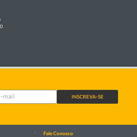
a
00
INSCREVA-SE
e
-
Fale Conosco