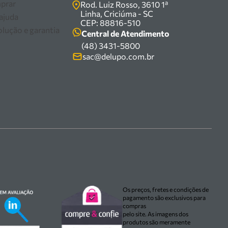
prar
Rod. Luiz Rosso, 3610 1ª
Linha, Criciúma - SC
 ajuda
CEP: 88816-510
olução e garantia
Central de Atendimento
(48) 3431-5800
sac@delupo.com.br
Os preços, fretes e condições de
pagamento são exclusivos para
compras
pelo site. As imagens dos
produtos são meramente