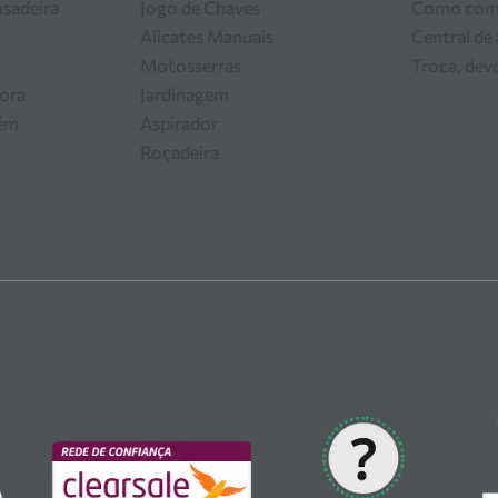
usadeira
Jogo de Chaves
Como com
Alicates Manuais
Central de
Motosserras
Troca, dev
ora
Jardinagem
zém
Aspirador
Roçadeira