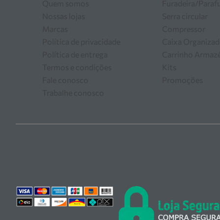
Quem somos
Furadeira/Paraf
Nossas lojas
Serra circular
Marcas
Compressor
Política de privacidade
Caixa Organizad
Política de entrega
Carrinho Arma
Termos e condições
Kits
Fale conosco
Promoções
Trabalhe conosco