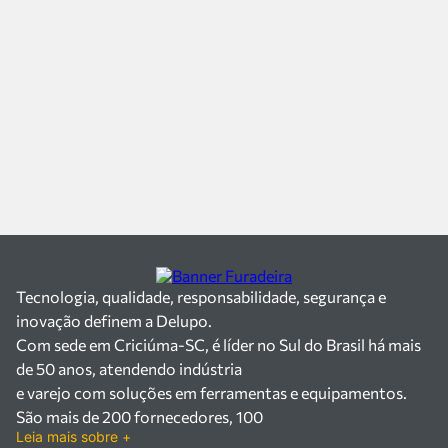
Tecnologia, qualidade, responsabilidade, segurança e
inovação definem a Delupo.
Com sede em Criciúma-SC, é líder no Sul do Brasil há mais
de 50 anos, atendendo indústria
e varejo com soluções em ferramentas e equipamentos.
São mais de 200 fornecedores, 100
Leia mais sobre +
mil itens à pronta entrega e uma equipe qualificada em