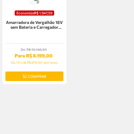
Economize
R$
1
.
947
,
59
Amarradora de Vergalhão 18V
sem Bateria e Carregador
Makita - DRT180ZJ
De
R$
10
.
146
,
59
Para
R$
8
.
199
,
00
Ou
10
x
de
R$ 819,90
sem juros
COMPRAR