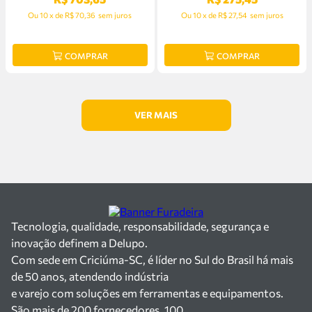
Ou
10
x
de
R$ 70,36
sem juros
Ou
10
x
de
R$ 27,54
sem juros
COMPRAR
COMPRAR
Tecnologia, qualidade, responsabilidade, segurança e
inovação definem a Delupo.
Com sede em Criciúma-SC, é líder no Sul do Brasil há mais
de 50 anos, atendendo indústria
e varejo com soluções em ferramentas e equipamentos.
São mais de 200 fornecedores, 100