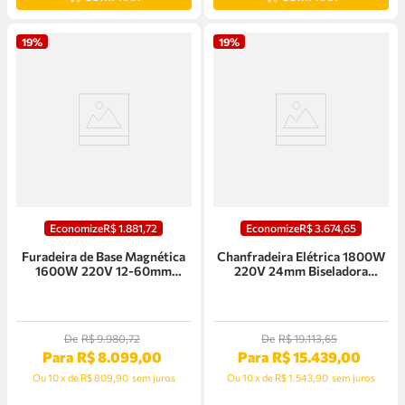
19%
19%
Economize
R$
1
.
881
,
72
Economize
R$
3
.
674
,
65
Furadeira de Base Magnética
Chanfradeira Elétrica 1800W
1600W 220V 12-60mm
220V 24mm Biseladora
Euroboor - ECO.60S
Euroboor - B60S
De
R$
9
.
980
,
72
De
R$
19
.
113
,
65
Para
R$
8
.
099
,
00
Para
R$
15
.
439
,
00
Ou
10
x
de
R$ 809,90
sem juros
Ou
10
x
de
R$ 1.543,90
sem juros