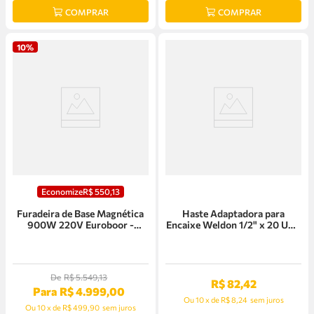
COMPRAR
COMPRAR
10%
Economize
R$
550
,
13
Furadeira de Base Magnética
Haste Adaptadora para
900W 220V Euroboor -
Encaixe Weldon 1/2" x 20 UNF
ECO.30S+
Euroboor - IBK.14
De
R$
5
.
549
,
13
R$
82
,
42
Para
R$
4
.
999
,
00
Ou
10
x
de
R$ 8,24
sem juros
Ou
10
x
de
R$ 499,90
sem juros