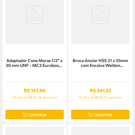
Adaptador Cone Morse 1/2" x
Broca Anular HSS 21 x 55mm
30 mm UNF - MC3 Euroboor -
com Encaixe Weldon
1/2UNF-MC3
Euroboor - HCL.210
R$
147
,
96
R$
341
,
52
Ou
10
x
de
R$ 14,79
sem juros
Ou
10
x
de
R$ 34,15
sem juros
COMPRAR
COMPRAR