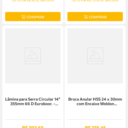
Ou
10
x
de
R$ 36,52
sem juros
Ou
10
x
de
R$ 1.014,04
sem juros
COMPRAR
COMPRAR
Lâmina para Serra Circular 14"
Broca Anular HSS 24 x 30mm
355mm 66 D Euroboor. -
com Encaixe Weldon
130.355 / 66M
Euroboor - HCS.240
R$
703
,
65
R$
275
,
45