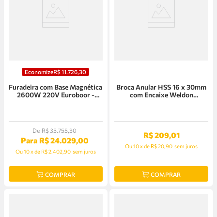
Economize
R$
11
.
726
,
30
Furadeira com Base Magnética
Broca Anular HSS 16 x 30mm
2600W 220V Euroboor -
com Encaixe Weldon
ECO.200S/T
Euroboor - HCS.160
De
R$
35
.
755
,
30
R$
209
,
01
Para
R$
24
.
029
,
00
Ou
10
x
de
R$ 20,90
sem juros
Ou
10
x
de
R$ 2.402,90
sem juros
COMPRAR
COMPRAR