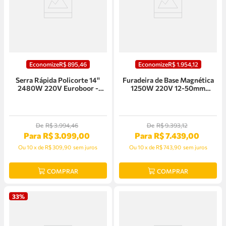
Economize
R$
895
,
46
Economize
R$
1
.
954
,
12
Serra Rápida Policorte 14''
Furadeira de Base Magnética
2480W 220V Euroboor -
1250W 220V 12-50mm
EDC.355
Euroboor - ECO.50+/T
De
R$
3
.
994
,
46
De
R$
9
.
393
,
12
Para
R$
3
.
099
,
00
Para
R$
7
.
439
,
00
Ou
10
x
de
R$ 309,90
sem juros
Ou
10
x
de
R$ 743,90
sem juros
COMPRAR
COMPRAR
33%