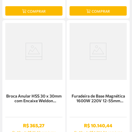
COMPRAR
COMPRAR
Broca Anular HSS 30 x 30mm
Furadeira de Base Magnética
com Encaixe Weldon
1600W 220V 12-55mm
Euroboor - HCS.300
Euroboor - Eco.55S+/T
R$
365
,
27
R$
10
.
140
,
44