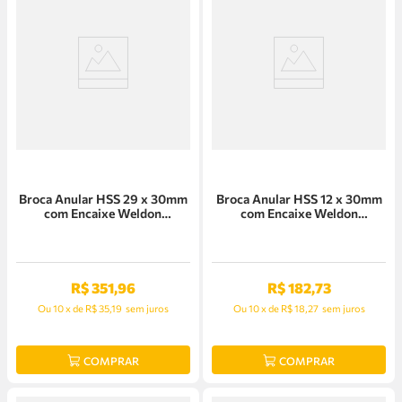
Broca Anular HSS 29 x 30mm
Broca Anular HSS 12 x 30mm
com Encaixe Weldon
com Encaixe Weldon
Euroboor - HCS.290
Euroboor - HCS.120
R$
351
,
96
R$
182
,
73
Ou
10
x
de
R$ 35,19
sem juros
Ou
10
x
de
R$ 18,27
sem juros
COMPRAR
COMPRAR