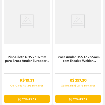
Pino Piloto 6.35 x 102mm
Broca Anular HSS 17 x 55mm
para Broca Anular Euroboor -
com Encaixe Weldon
IBC.90
Euroboor - HCL.170
R$
19
,
31
R$
257
,
30
Ou
10
x
de
R$ 1,93
sem juros
Ou
10
x
de
R$ 25,73
sem juros
COMPRAR
COMPRAR