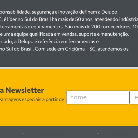
sponsabilidade, segurança e inovação definem a Delupo.
é líder no Sul do Brasil há mais de 50 anos, atendendo indústri
 ferramentas e equipamentos. São mais de 200 fornecedores, 1
a e uma equipe qualificada em vendas, suporte e manutenção.
cado, a Delupo é referência em ferramentas e
no Sul do Brasil. Com sede em Criciúma – SC, atendemos os
jista com um amplo portfólio de produtos à pronta entrega.
200 fornecedores parceiros e um estoque com mais de
máquinas, ferramentas manuais e elétricas, equipamentos de
), ferragens e insumos industriais. Nossas soluções atendem
erâmicas, mineradoras e siderúrgicas.
sa Newsletter
especializada em vendas, suporte técnico e
antagens especiais a partir de
egurança, inovação e qualidade em cada atendimento. Encontr
ferramentas e equipamentos para o seu negócio.
-
Categorias
-
Dúvidas