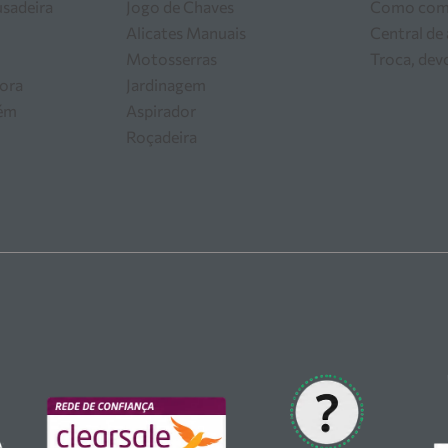
usadeira
Jogo de Chaves
Como com
Alicates Manuais
Central de
Motosserras
Troca, dev
ora
Jardinagem
zém
Aspirador
Roçadeira