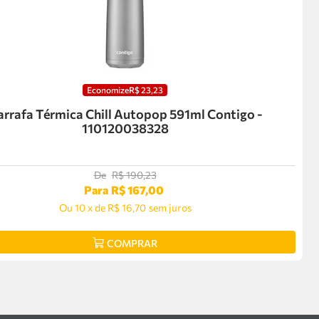
Economize
R$
23
,
23
rrafa Térmica Chill Autopop 591ml Contigo -
110120038328
De
R$
190
,
23
Para
R$
167
,
00
Ou
10
x
de
R$ 16,70
sem juros
COMPRAR