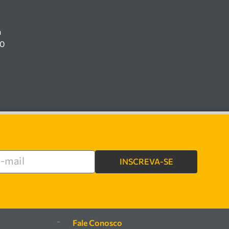
a
00
INSCREVA-SE
e
-
Fale Conosco