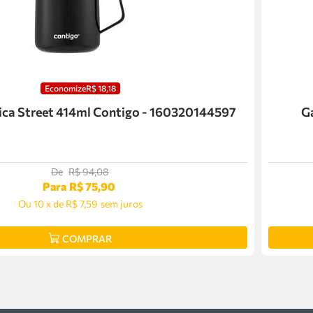
Economize
R$
18
,
18
ca Street 414ml Contigo - 160320144597
Ga
De
R$
94
,
08
Para
R$
75
,
90
Ou
10
x
de
R$ 7,59
sem juros
COMPRAR