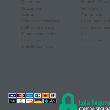
Quem somos
Furadeira/Paraf
Nossas lojas
Serra circular
Marcas
Compressor
Política de privacidade
Caixa Organizad
Política de entrega
Carrinho Arma
Termos e condições
Kits
Fale conosco
Promoções
Trabalhe conosco