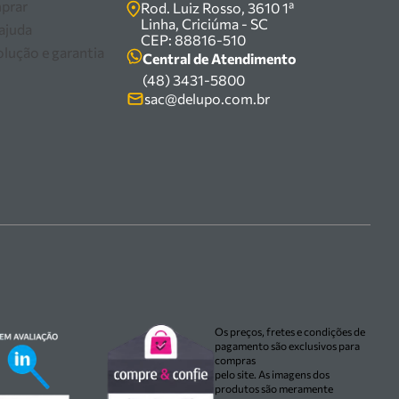
prar
Rod. Luiz Rosso, 3610 1ª
Linha, Criciúma - SC
 ajuda
CEP: 88816-510
olução e garantia
Central de Atendimento
(48) 3431-5800
sac@delupo.com.br
Os preços, fretes e condições de
pagamento são exclusivos para
compras
pelo site. As imagens dos
produtos são meramente