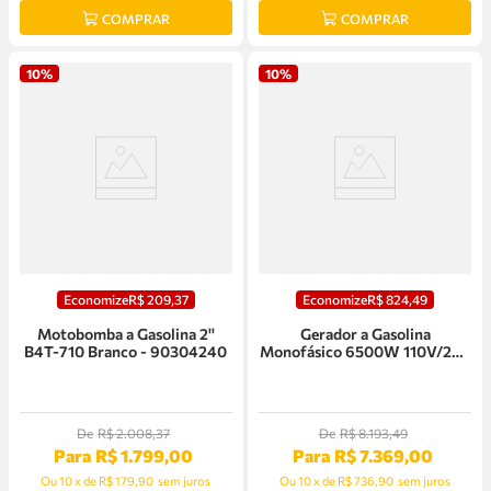
COMPRAR
COMPRAR
10%
10%
Economize
R$
209
,
37
Economize
R$
824
,
49
Motobomba a Gasolina 2''
Gerador a Gasolina
B4T-710 Branco - 90304240
Monofásico 6500W 110V/220
Branco
De
R$
2
.
008
,
37
De
R$
8
.
193
,
49
Para
R$
1
.
799
,
00
Para
R$
7
.
369
,
00
Ou
10
x
de
R$ 179,90
sem juros
Ou
10
x
de
R$ 736,90
sem juros