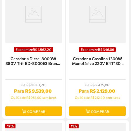
Economize
R$
1
.
562
,
20
Economize
R$
346
,
86
Gerador a Diesel 8000W
Gerador a Gasolina 1300W
380V Trif BD-8000E3 Branco
Monofásico 220V B4T1300
- 90314243
Branco
De
R$
11
.
101
,
20
De
R$
2
.
475
,
86
Para
R$
9
.
539
,
00
Para
R$
2
.
129
,
00
Ou
10
x
de
R$ 953,90
sem juros
Ou
10
x
de
R$ 212,90
sem juros
COMPRAR
COMPRAR
17%
11%