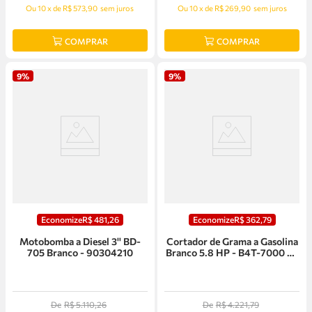
Ou
10
x
de
R$ 573,90
sem juros
Ou
10
x
de
R$ 269,90
sem juros
COMPRAR
COMPRAR
9%
9%
Economize
R$
481
,
26
Economize
R$
362
,
79
Motobomba a Diesel 3'' BD-
Cortador de Grama a Gasolina
705 Branco - 90304210
Branco 5.8 HP - B4T-7000 SL
ELITE
De
R$
5
.
110
,
26
De
R$
4
.
221
,
79