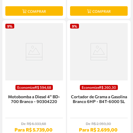
COMPRAR
COMPRAR
9%
9%
Economize
R$
594
,
68
Economize
R$
260
,
30
Motobomba a Diesel 4'' BD-
Cortador de Grama a Gasolina
700 Branco - 90304220
Branco 6HP - B4T-6000 SL
De
R$
6
.
333
,
68
De
R$
2
.
959
,
30
Para
R$
5
.
739
,
00
Para
R$
2
.
699
,
00