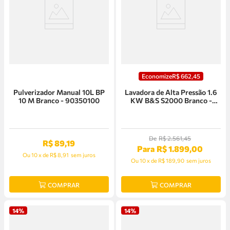
Economize
R$
662
,
45
Pulverizador Manual 10L BP
Lavadora de Alta Pressão 1.6
10 M Branco - 90350100
KW B&S S2000 Branco -
020760
De
R$
2
.
561
,
45
R$
89
,
19
Para
R$
1
.
899
,
00
Ou
10
x
de
R$ 8,91
sem juros
Ou
10
x
de
R$ 189,90
sem juros
COMPRAR
COMPRAR
14%
14%