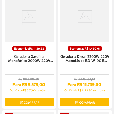
Economize
R$
1
.
139
,
65
Economize
R$
1
.
450
,
61
Gerador a Gasolina
Gerador a Diesel 2200W 220V
Monofásico 2000W 220V
Monofásico BD-W190 E
B4T-2000i Inverter Partida
Branco - 90304433
Manual Branco - 90314860
De
R$
6
.
718
,
65
De
R$
13
.
189
,
61
Para
R$
5
.
579
,
00
Para
R$
11
.
739
,
00
Ou
10
x
de
R$ 557,90
sem juros
Ou
10
x
de
R$ 1.173,90
sem juros
COMPRAR
COMPRAR