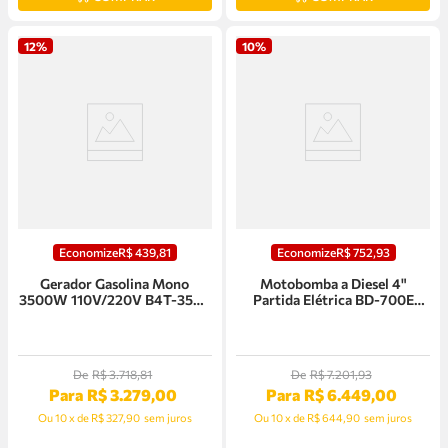
12%
10%
Economize
R$
439
,
81
Economize
R$
752
,
93
Gerador Gasolina Mono
Motobomba a Diesel 4"
3500W 110V/220V B4T-3500
Partida Elétrica BD-700E
Manual Branco
Branco - 90304223
De
R$
3
.
718
,
81
De
R$
7
.
201
,
93
Para
R$
3
.
279
,
00
Para
R$
6
.
449
,
00
Ou
10
x
de
R$ 327,90
sem juros
Ou
10
x
de
R$ 644,90
sem juros