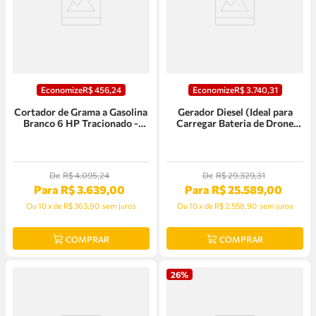
Economize
R$
456
,
24
Economize
R$
3
.
740
,
31
Cortador de Grama a Gasolina
Gerador Diesel (Ideal para
Branco 6 HP Tracionado -
Carregar Bateria de Drone
B4T-6000 TR
Agrícola) 14000W Trifásico
380V - Partida Elétrica -
BD15000E3
De
R$
4
.
095
,
24
De
R$
29
.
329
,
31
Para
R$
3
.
639
,
00
Para
R$
25
.
589
,
00
Ou
10
x
de
R$ 363,90
sem juros
Ou
10
x
de
R$ 2.558,90
sem juros
COMPRAR
COMPRAR
26%