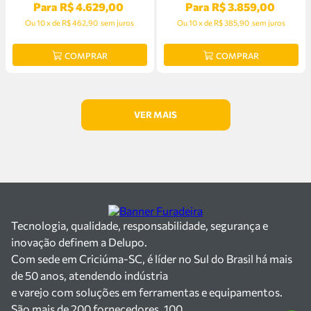
Para
R$
4
.
629
,
00
Para
R$
3
.
859
,
00
Ou
10
x
de
R$ 462,90
sem juros
Ou
10
x
de
R$ 385,90
sem juros
COMPRAR
COMPRAR
Tecnologia, qualidade, responsabilidade, segurança e
inovação definem a Delupo.
Com sede em Criciúma-SC, é líder no Sul do Brasil há mais
de 50 anos, atendendo indústria
e varejo com soluções em ferramentas e equipamentos.
São mais de 200 fornecedores, 100