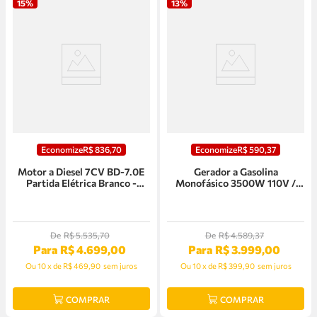
15%
13%
Economize
R$
836
,
70
Economize
R$
590
,
37
Motor a Diesel 7CV BD-7.0E
Gerador a Gasolina
Partida Elétrica Branco -
Monofásico 3500W 110V /
90311801
220V B4T-3500E Partida
Elétrica Branco - 90315545
De
R$
5
.
535
,
70
De
R$
4
.
589
,
37
Para
R$
4
.
699
,
00
Para
R$
3
.
999
,
00
Ou
10
x
de
R$ 469,90
sem juros
Ou
10
x
de
R$ 399,90
sem juros
COMPRAR
COMPRAR