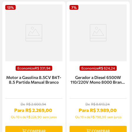
13%
7%
Economize
R$
331
,
94
Economize
R$
624
,
24
Motor a Gasolina 8.5CV B4T-
Gerador a Diesel 6500W
8.5 Partida Manual Branco
110/220V Mono 8000 Branco
- 90314593
De
R$
2
.
600
,
94
De
R$
8
.
613
,
24
Para
R$
2
.
269
,
00
Para
R$
7
.
989
,
00
Ou
10
x
de
R$ 226,90
sem juros
Ou
10
x
de
R$ 798,90
sem juros
COMPRAR
COMPRAR