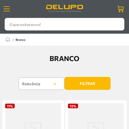
O que você procura?
branco
BRANCO
FILTRAR
Relevância
11%
13%