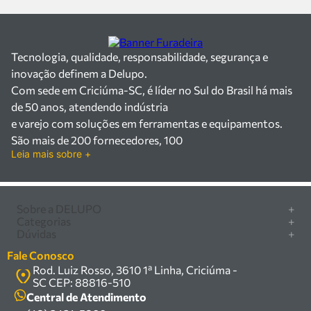
Tecnologia, qualidade, responsabilidade, segurança e
inovação definem a Delupo.
Com sede em Criciúma-SC, é líder no Sul do Brasil há mais
de 50 anos, atendendo indústria
e varejo com soluções em ferramentas e equipamentos.
São mais de 200 fornecedores, 100
Leia mais sobre +
mil itens à pronta entrega e uma equipe qualificada em
vendas, suporte e manutenção.
Há mais de 50 anos no mercado, a Delupo é referência em
ferramentas e
Sobre a DELUPO
+
Categorias
+
equipamentos industriais no Sul do Brasil. Com sede em
Quem somos
Dúvidas
+
Furadeira/Parafusadeira
Criciúma – SC, atendemos os
Nossas lojas
Como comprar
Serra circular
Fale Conosco
setores industrial e varejista com um amplo portfólio de
Marcas
Central de ajuda
Rod. Luiz Rosso, 3610 1ª Linha, Criciúma -
Compressor
produtos à pronta entrega.
Política de privacidade
SC CEP: 88816-510
Troca, devolução e garantia
Trabalhamos com mais de 200 fornecedores parceiros e
Caixa Organizadora
Política de entrega
Central de Atendimento
um estoque com mais de
Carrinho Armazém