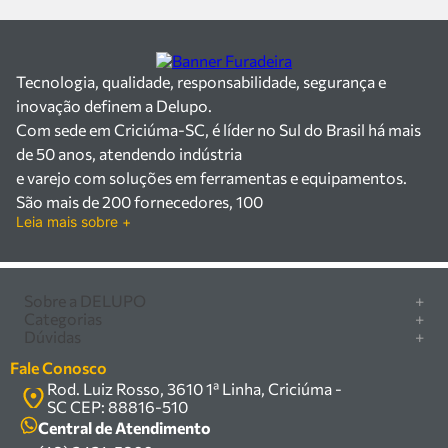
Tecnologia, qualidade, responsabilidade, segurança e
inovação definem a Delupo.
Com sede em Criciúma-SC, é líder no Sul do Brasil há mais
de 50 anos, atendendo indústria
e varejo com soluções em ferramentas e equipamentos.
São mais de 200 fornecedores, 100
Leia mais sobre +
mil itens à pronta entrega e uma equipe qualificada em
vendas, suporte e manutenção.
Há mais de 50 anos no mercado, a Delupo é referência em
ferramentas e
Sobre a DELUPO
+
Categorias
+
equipamentos industriais no Sul do Brasil. Com sede em
Quem somos
Dúvidas
+
Furadeira/Parafusadeira
Criciúma – SC, atendemos os
Nossas lojas
Como comprar
Serra circular
Fale Conosco
setores industrial e varejista com um amplo portfólio de
Marcas
Central de ajuda
Rod. Luiz Rosso, 3610 1ª Linha, Criciúma -
Compressor
produtos à pronta entrega.
Política de privacidade
SC CEP: 88816-510
Troca, devolução e garantia
Trabalhamos com mais de 200 fornecedores parceiros e
Caixa Organizadora
Política de entrega
Central de Atendimento
um estoque com mais de
Carrinho Armazém