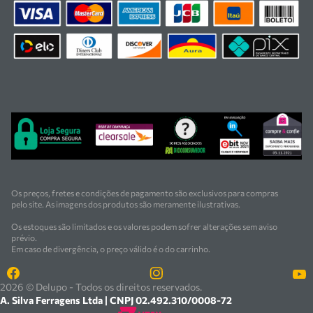
industriais. Nossas soluções atendem
indústrias metalúrgicas, cerâmicas, mineradoras e
siderúrgicas.
Contamos com uma equipe especializada em vendas,
suporte técnico e
manutenção, garantindo segurança, inovação e
qualidade em cada atendimento. Encontre
as melhores soluções em ferramentas e equipamentos
para o seu negócio.
Os preços, fretes e condições de pagamento são exclusivos para compras
pelo site. As imagens dos produtos são meramente ilustrativas.
Os estoques são limitados e os valores podem sofrer alterações sem aviso
prévio.
Em caso de divergência, o preço válido é o do carrinho.
2026 © Delupo - Todos os direitos reservados.
A. Silva Ferragens Ltda | CNPJ 02.492.310/0008-72