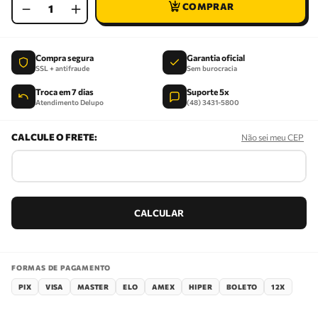
－
＋
Compra segura
Garantia oficial
SSL + antifraude
Sem burocracia
Troca em 7 dias
Suporte 5x
Atendimento Delupo
(48) 3431-5800
Não sei meu CEP
FORMAS DE PAGAMENTO
PIX
VISA
MASTER
ELO
AMEX
HIPER
BOLETO
12X