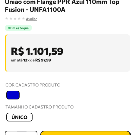
União com Flange PPR Azul 110mm Top
Fusion - UNFA1100A
★
★
★
★
★
Avaliar
Em estoque
R$
1
.
101
,
59
em até
12
x de
R$
97
,
99
COR CADASTRO PRODUTO
T
TAMANHO CADASTRO PRODUTO
ÚNICO