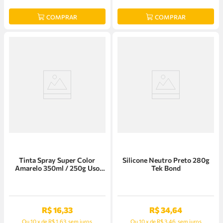
COMPRAR
COMPRAR
Tinta Spray Super Color
Silicone Neutro Preto 280g
Amarelo 350ml / 250g Uso
Tek Bond
Geral Tek Bond
R$
16
,
33
R$
34
,
64
Ou
10
x
de
R$ 1,63
sem juros
Ou
10
x
de
R$ 3,46
sem juros