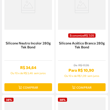
Economize
R$
7
,
05
Silicone Neutro Incolor 280g
Silicone Acético Branco 280g
Tek Bond
Tek Bond
De
R$
17
,
95
R$
34
,
64
Para
R$
10
,
90
Ou
10
x
de
R$ 3,46
sem juros
Ou
10
x
de
R$ 1,09
sem juros
COMPRAR
COMPRAR
38%
38%