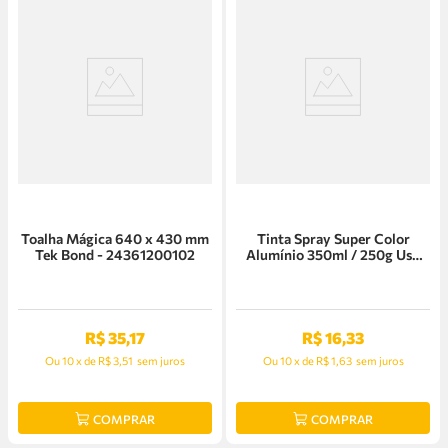
Toalha Mágica 640 x 430 mm
Tinta Spray Super Color
Tek Bond - 24361200102
Alumínio 350ml / 250g Uso
Geral Tek Bond
R$
35
,
17
R$
16
,
33
Ou
10
x
de
R$ 3,51
sem juros
Ou
10
x
de
R$ 1,63
sem juros
COMPRAR
COMPRAR