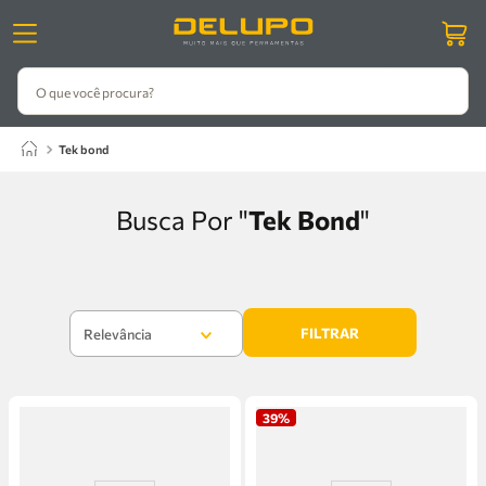
O que você procura?
tek bond
Tek Bond
FILTRAR
Relevância
39%