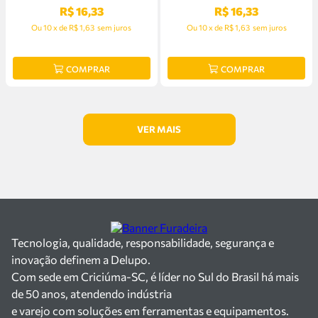
R$
16
,
33
R$
16
,
33
Ou
10
x
de
R$ 1,63
sem juros
Ou
10
x
de
R$ 1,63
sem juros
COMPRAR
COMPRAR
Tecnologia, qualidade, responsabilidade, segurança e
inovação definem a Delupo.
Com sede em Criciúma-SC, é líder no Sul do Brasil há mais
de 50 anos, atendendo indústria
e varejo com soluções em ferramentas e equipamentos.