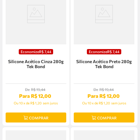
Economize
R$
7
,
44
Economize
R$
7
,
44
Silicone Acético Cinza 280g
Silicone Acético Preto 280g
Tek Bond
Tek Bond
De
R$
19
,
44
De
R$
19
,
44
Para
R$
12
,
00
Para
R$
12
,
00
Ou
10
x
de
R$ 1,20
sem juros
Ou
10
x
de
R$ 1,20
sem juros
COMPRAR
COMPRAR