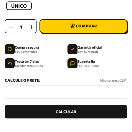
ÚNICO
－
＋
Compra segura
Garantia oficial
SSL + antifraude
Sem burocracia
Troca em 7 dias
Suporte 5x
Atendimento Delupo
(48) 3431-5800
Não sei meu CEP