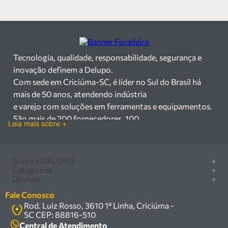
Tecnologia, qualidade, responsabilidade, segurança e
inovação definem a Delupo.
Com sede em Criciúma-SC, é líder no Sul do Brasil há
mais de 50 anos, atendendo indústria
e varejo com soluções em ferramentas e equipamentos.
São mais de 200 fornecedores, 100
Leia mais sobre +
mil itens à pronta entrega e uma equipe qualificada em
vendas, suporte e manutenção.
Há mais de 50 anos no mercado, a Delupo é referência
Sobre a DELUPO
+
em ferramentas e
Categorias
+
Quem somos
Dúvidas
+
equipamentos industriais no Sul do Brasil. Com sede em
Furadeira/Parafusadeira
Nossas lojas
Como comprar
Criciúma – SC, atendemos os
Serra circular
Fale Conosco
Marcas
Central de ajuda
setores industrial e varejista com um amplo portfólio de
Rod. Luiz Rosso, 3610 1ª Linha, Criciúma -
Compressor
Política de privacidade
SC CEP: 88816-510
produtos à pronta entrega.
Troca, devolução e garantia
Caixa Organizadora
Política de entrega
Central de Atendimento