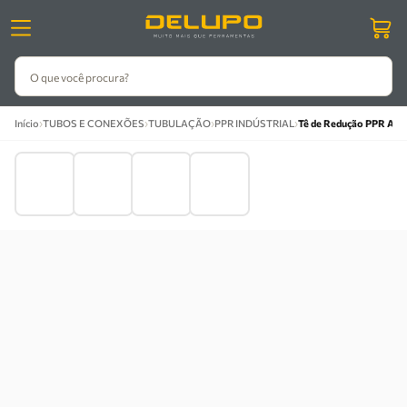
O que você procura?
›
›
›
›
Início
TUBOS E CONEXÕES
TUBULAÇÃO
PPR INDÚSTRIAL
Tê de Redução PPR Azu