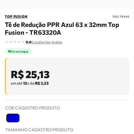
TOP FUSION
SKU
76446
Tê de Redução PPR Azul 63 x 32mm Top
Fusion - TR63320A
★
★
★
★
★
·
0,0
0
avaliações
Avaliar
Em estoque
R$
25
,
13
em até
12
x de
R$
2
,
23
COR CADASTRO PRODUTO
T
TAMANHO CADASTRO PRODUTO