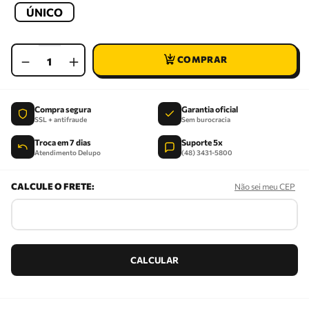
ÚNICO
－
＋
Compra segura
Garantia oficial
SSL + antifraude
Sem burocracia
Troca em 7 dias
Suporte 5x
Atendimento Delupo
(48) 3431-5800
Não sei meu CEP