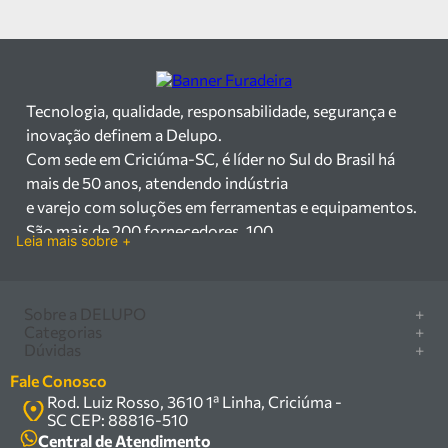
Tecnologia, qualidade, responsabilidade, segurança e
inovação definem a Delupo.
Com sede em Criciúma-SC, é líder no Sul do Brasil há
mais de 50 anos, atendendo indústria
e varejo com soluções em ferramentas e equipamentos.
São mais de 200 fornecedores, 100
Leia mais sobre +
mil itens à pronta entrega e uma equipe qualificada em
vendas, suporte e manutenção.
Há mais de 50 anos no mercado, a Delupo é referência
Sobre a DELUPO
+
em ferramentas e
Categorias
+
Quem somos
Dúvidas
+
equipamentos industriais no Sul do Brasil. Com sede em
Furadeira/Parafusadeira
Nossas lojas
Como comprar
Criciúma – SC, atendemos os
Serra circular
Fale Conosco
Marcas
Central de ajuda
setores industrial e varejista com um amplo portfólio de
Rod. Luiz Rosso, 3610 1ª Linha, Criciúma -
Compressor
Política de privacidade
SC CEP: 88816-510
produtos à pronta entrega.
Troca, devolução e garantia
Caixa Organizadora
Política de entrega
Central de Atendimento
Trabalhamos com mais de 200 fornecedores parceiros e