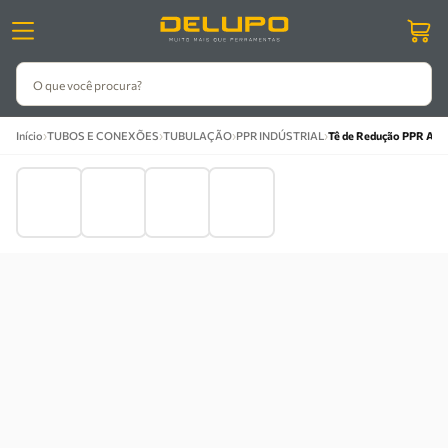
O que você procura?
›
›
›
›
Início
TUBOS E CONEXÕES
TUBULAÇÃO
PPR INDÚSTRIAL
Tê de Redução PPR Azu