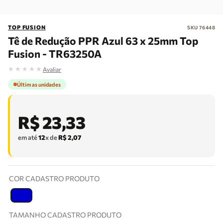
TOP FUSION
SKU
76448
Tê de Redução PPR Azul 63 x 25mm Top
Fusion - TR63250A
★
★
★
★
★
Avaliar
Últimas unidades
R$
23
,
33
em até
12
x de
R$
2
,
07
COR CADASTRO PRODUTO
T
TAMANHO CADASTRO PRODUTO