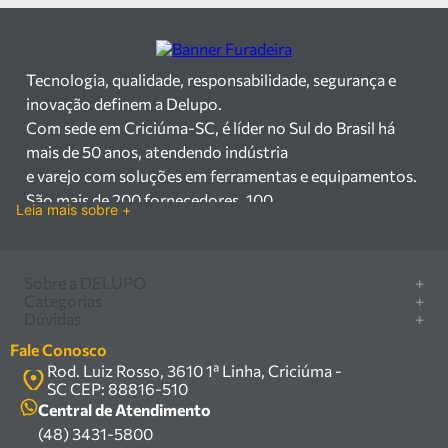
Tecnologia, qualidade, responsabilidade, segurança e
inovação definem a Delupo.
Com sede em Criciúma-SC, é líder no Sul do Brasil há
mais de 50 anos, atendendo indústria
e varejo com soluções em ferramentas e equipamentos.
São mais de 200 fornecedores, 100
Leia mais sobre +
mil itens à pronta entrega e uma equipe qualificada em
vendas, suporte e manutenção.
Há mais de 50 anos no mercado, a Delupo é referência
Sobre a DELUPO
+
em ferramentas e
Categorias
+
Quem somos
Dúvidas
+
equipamentos industriais no Sul do Brasil. Com sede em
Furadeira/Parafusadeira
Nossas lojas
Como comprar
Criciúma – SC, atendemos os
Serra circular
Fale Conosco
Marcas
Central de ajuda
setores industrial e varejista com um amplo portfólio de
Rod. Luiz Rosso, 3610 1ª Linha, Criciúma -
Compressor
Política de privacidade
SC CEP: 88816-510
produtos à pronta entrega.
Troca, devolução e garantia
Caixa Organizadora
Política de entrega
Central de Atendimento
Trabalhamos com mais de 200 fornecedores parceiros e
Carrinho Armazém
(48) 3431-5800
Termos e condições
um estoque com mais de