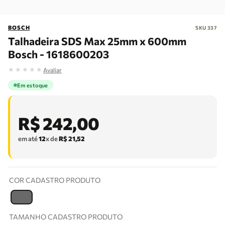
BOSCH
SKU
337
Talhadeira SDS Max 25mm x 600mm
Bosch - 1618600203
★
★
★
★
★
Avaliar
Em estoque
R$
242
,
00
em até
12
x de
R$
21
,
52
COR CADASTRO PRODUTO
T
TAMANHO CADASTRO PRODUTO