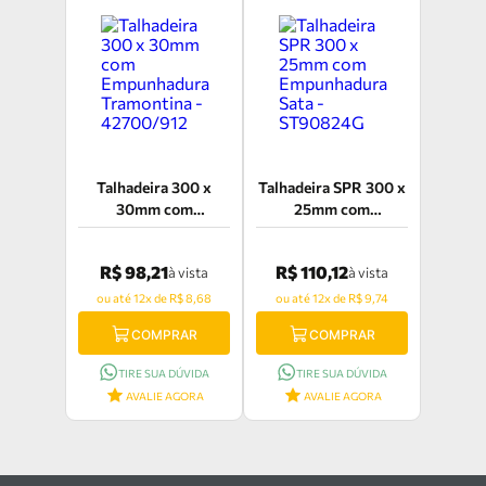
Talhadeira 300 x
Talhadeira SPR 300 x
30mm com
25mm com
Empunhadura
Empunhadura Sata -
Tramontina -
ST90824G
R$ 98,21
R$ 110,12
à vista
à vista
42700/912
ou até 12x de R$ 8,68
ou até 12x de R$ 9,74
COMPRAR
COMPRAR
TIRE SUA DÚVIDA
TIRE SUA DÚVIDA
AVALIE AGORA
AVALIE AGORA