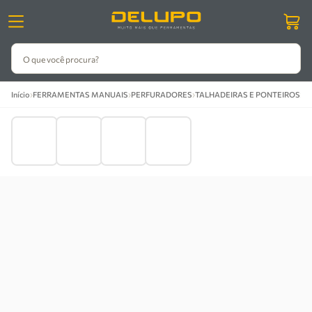
O que você procura?
›
›
›
›
Início
FERRAMENTAS MANUAIS
PERFURADORES
TALHADEIRAS E PONTEIROS
Ta