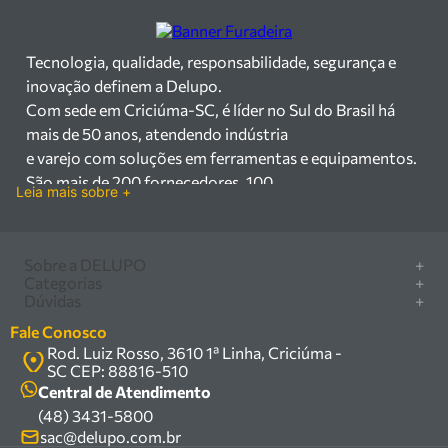
Tecnologia, qualidade, responsabilidade, segurança e
inovação definem a Delupo.
Com sede em Criciúma-SC, é líder no Sul do Brasil há
mais de 50 anos, atendendo indústria
e varejo com soluções em ferramentas e equipamentos.
São mais de 200 fornecedores, 100
Leia mais sobre +
mil itens à pronta entrega e uma equipe qualificada em
vendas, suporte e manutenção.
Há mais de 50 anos no mercado, a Delupo é referência
Sobre a DELUPO
+
em ferramentas e
Categorias
+
Quem somos
Dúvidas
+
equipamentos industriais no Sul do Brasil. Com sede em
Furadeira/Parafusadeira
Nossas lojas
Como comprar
Criciúma – SC, atendemos os
Serra circular
Fale Conosco
Marcas
Central de ajuda
setores industrial e varejista com um amplo portfólio de
Rod. Luiz Rosso, 3610 1ª Linha, Criciúma -
Compressor
Política de privacidade
SC CEP: 88816-510
produtos à pronta entrega.
Troca, devolução e garantia
Caixa Organizadora
Política de entrega
Central de Atendimento
Trabalhamos com mais de 200 fornecedores parceiros e
Carrinho Armazém
(48) 3431-5800
Termos e condições
um estoque com mais de
Kits
sac@delupo.com.br
Fale conosco
100.000 itens, incluindo máquinas, ferramentas