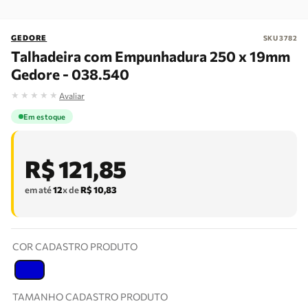
GEDORE
SKU
3782
Talhadeira com Empunhadura 250 x 19mm
Gedore - 038.540
★
★
★
★
★
Avaliar
Em estoque
R$
121
,
85
em até
12
x de
R$
10
,
83
COR CADASTRO PRODUTO
T
TAMANHO CADASTRO PRODUTO