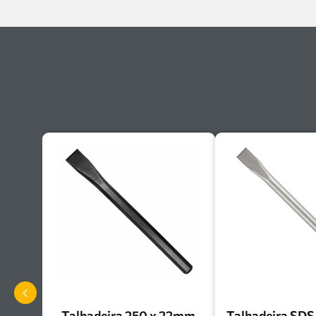
Talhadeira 250 x 22mm
Talhadeira SDS