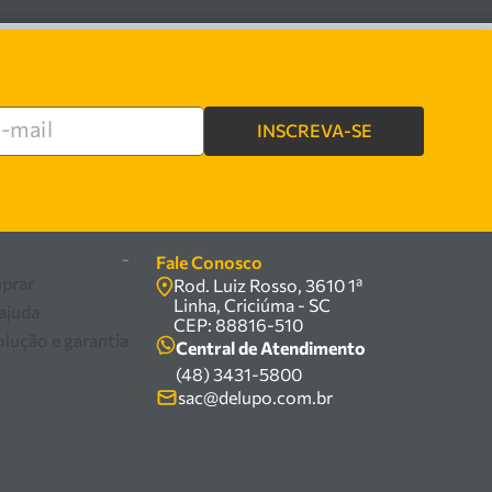
INSCREVA-SE
re
-
Fale Conosco
prar
Rod. Luiz Rosso, 3610 1ª
Linha, Criciúma - SC
 ajuda
CEP: 88816-510
olução e garantia
Central de Atendimento
(48) 3431-5800
sac@delupo.com.br