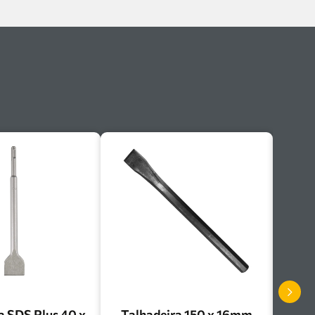
a SDS Plus 40 x
Talhadeira 150 x 16mm