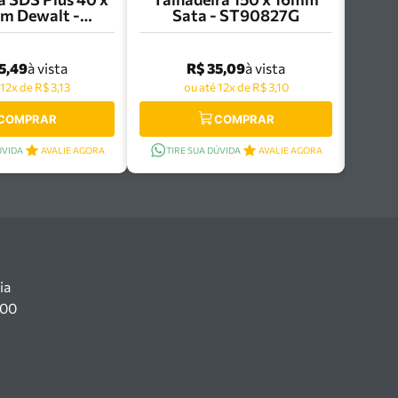
m Dewalt -
Sata - ST90827G
WA0803
5,49
R$ 35,09
à vista
à vista
 12x de R$ 3,13
ou até 12x de R$ 3,10
COMPRAR
COMPRAR
ÚVIDA
AVALIE AGORA
TIRE SUA DÚVIDA
AVALIE AGORA
ia
100