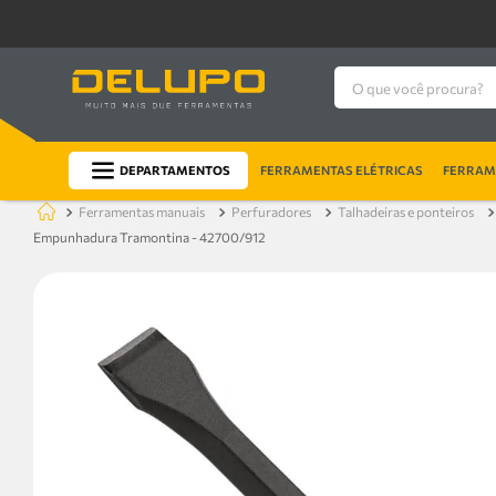
O que você procura?
DEPARTAMENTOS
FERRAMENTAS ELÉTRICAS
FERRAME
ferramentas manuais
perfuradores
talhadeiras e ponteiros
Empunhadura Tramontina - 42700/912