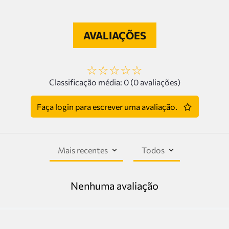
AVALIAÇÕES
☆
☆
☆
☆
☆
Classificação média: 0
(0 avaliações)
Faça login para escrever uma avaliação.
Mais recentes
Todos
Nenhuma avaliação