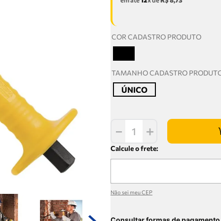
em até
12
x de
R$
8
,
73
COR CADASTRO PRODUTO
T
TAMANHO CADASTRO PRODUT
ÚNICO
－
＋
Não sei meu CEP
Consultar formas de pagamento