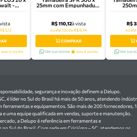
alt -
25mm com Empunhadura
250m
02
Sata - ST90824G
D
R$ 110,12
R$ 3
 vista
à vista
R$ 3,12
ou até 12x de R$ 9,74
ou até
RAR
COMPRAR
AVALIE AGORA
TIRE SUA DÚVIDA
AVALIE AGORA
TIRE SUA D
esponsabilidade, segurança e inovação definem a Delupo.
 é líder no Sul do Brasil há mais de 50 anos, atendendo indústr
m ferramentas e equipamentos. São mais de 200 fornecedores, 
ga e uma equipe qualificada em vendas, suporte e manutenção.
ercado, a Delupo é referência em ferramentas e
s no Sul do Brasil. Com sede em Criciúma – SC, atendemos os
ejista com um amplo portfólio de produtos à pronta entrega.