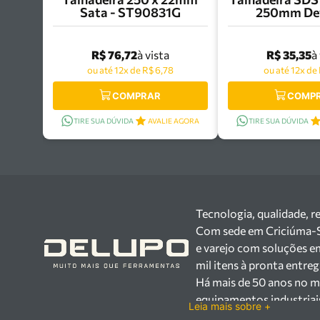
Sata - ST90831G
250mm Dew
DWA08
R$ 76,72
R$ 35,35
à vista
à
ou até 12x de R$ 6,78
ou até 12x de 
COMPRAR
COMP
TIRE SUA DÚVIDA
AVALIE AGORA
TIRE SUA DÚVIDA
Tecnologia, qualidade, r
Com sede em Criciúma-SC,
e varejo com soluções e
mil itens à pronta entre
Há mais de 50 anos no m
equipamentos industriai
Leia mais sobre +
setores industrial e var