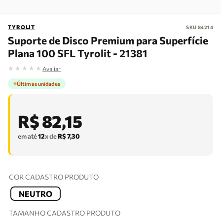
TYROLIT
SKU
84214
Suporte de Disco Premium para Superfície
Plana 100 SFL Tyrolit - 21381
★
★
★
★
★
Avaliar
Últimas unidades
R$
82
,
15
em até
12
x de
R$
7
,
30
COR CADASTRO PRODUTO
NEUTRO
TAMANHO CADASTRO PRODUTO