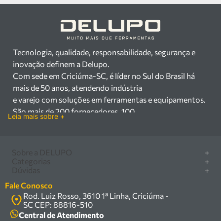
Tecnologia, qualidade, responsabilidade, segurança e
inovação definem a Delupo.
Com sede em Criciúma-SC, é líder no Sul do Brasil há
mais de 50 anos, atendendo indústria
e varejo com soluções em ferramentas e equipamentos.
São mais de 200 fornecedores, 100
Leia mais sobre +
mil itens à pronta entrega e uma equipe qualificada em
vendas, suporte e manutenção.
Há mais de 50 anos no mercado, a Delupo é referência
Sobre a DELUPO
+
em ferramentas e
Categorias
+
Quem somos
Dúvidas
+
equipamentos industriais no Sul do Brasil. Com sede em
Furadeira/Parafusadeira
Nossas lojas
Como comprar
Criciúma – SC, atendemos os
Serra circular
Fale Conosco
Marcas
Central de ajuda
setores industrial e varejista com um amplo portfólio de
Rod. Luiz Rosso, 3610 1ª Linha, Criciúma -
Compressor
Política de privacidade
SC CEP: 88816-510
produtos à pronta entrega.
Troca, devolução e garantia
Caixa Organizadora
Política de entrega
Central de Atendimento
Trabalhamos com mais de 200 fornecedores parceiros e