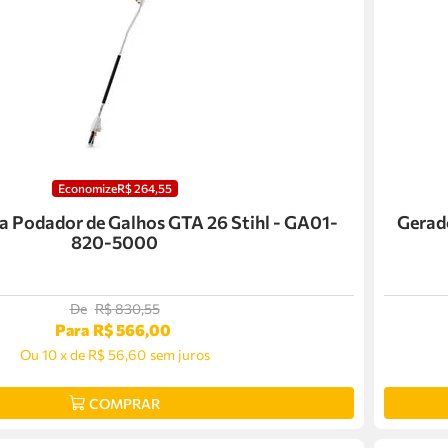
Economize
R$
264
,
55
a Podador de Galhos GTA 26 Stihl - GA01-
Gerad
820-5000
De
R$
830
,
55
Para
R$
566
,
00
Ou
10
x
de
R$ 56,60
sem juros
COMPRAR