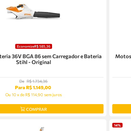
Economize
R$
585
,
36
teria 36V BGA 86 sem Carregador e Bateria
Motoss
Stihl - Original
De
R$
1
.
734
,
36
Para
R$
1
.
149
,
00
Ou
10
x
de
R$ 114,90
sem juros
COMPRAR
14%