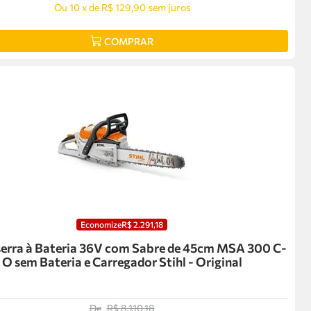
Ou
10
x
de
R$ 129,90
sem juros
COMPRAR
Economize
R$
2
.
291
,
18
erra à Bateria 36V com Sabre de 45cm MSA 300 C-
O sem Bateria e Carregador Stihl - Original
De
R$
8
.
110
,
18