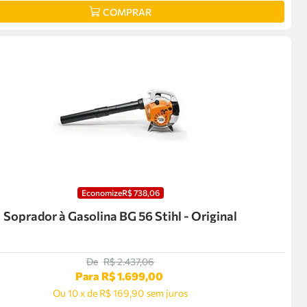
COMPRAR
Economize
R$
738
,
06
Soprador à Gasolina BG 56 Stihl - Original
De
R$
2
.
437
,
06
Para
R$
1
.
699
,
00
Ou
10
x
de
R$ 169,90
sem juros