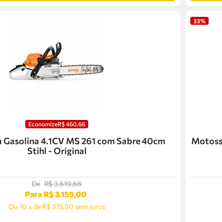
33%
Economize
R$
460
,
66
à Gasolina 4.1CV MS 261 com Sabre 40cm
Motoss
Stihl - Original
De
R$
3
.
619
,
66
Para
R$
3
.
159
,
00
Ou
10
x
de
R$ 315,90
sem juros