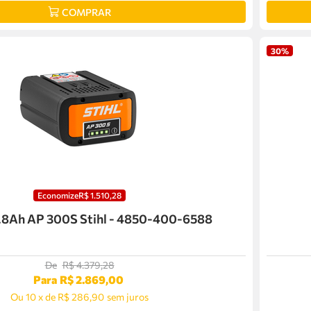
COMPRAR
30%
Economize
R$
1
.
510
,
28
7.8Ah AP 300S Stihl - 4850-400-6588
De
R$
4
.
379
,
28
Para
R$
2
.
869
,
00
Ou
10
x
de
R$ 286,90
sem juros