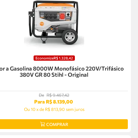
Economize
R$
1
.
328
,
42
or a Gasolina 8000W Monofásico 220V/Trifásico
380V GR 80 Stihl - Original
De
R$
9
.
467
,
42
Para
R$
8
.
139
,
00
Ou
10
x
de
R$ 813,90
sem juros
COMPRAR