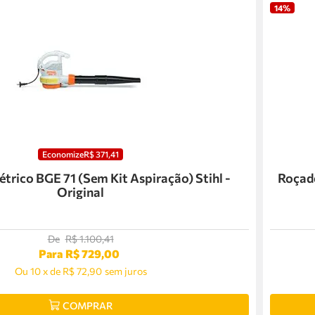
14%
Economize
R$
371
,
41
trico BGE 71 (Sem Kit Aspiração) Stihl -
Roçade
Original
De
R$
1
.
100
,
41
Para
R$
729
,
00
Ou
10
x
de
R$ 72,90
sem juros
COMPRAR