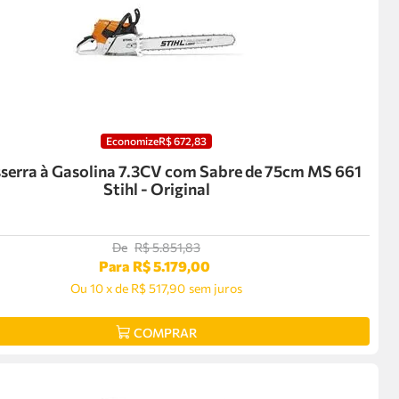
Economize
R$
672
,
83
erra à Gasolina 7.3CV com Sabre de 75cm MS 661
Stihl - Original
De
R$
5
.
851
,
83
Para
R$
5
.
179
,
00
Ou
10
x
de
R$ 517,90
sem juros
COMPRAR