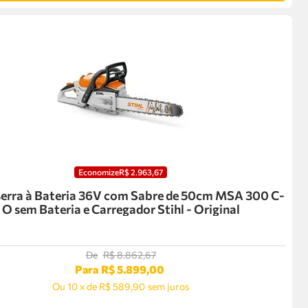
Economize
R$
2
.
963
,
67
erra à Bateria 36V com Sabre de 50cm MSA 300 C-
O sem Bateria e Carregador Stihl - Original
De
R$
8
.
862
,
67
Para
R$
5
.
899
,
00
Ou
10
x
de
R$ 589,90
sem juros