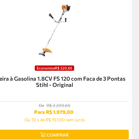
Economize
R$
320
,
65
ira à Gasolina 1.8CV FS 120 com Faca de 3 Pontas
Stihl - Original
De
R$
2
.
299
,
65
Para
R$
1
.
979
,
00
Ou
10
x
de
R$ 197,90
sem juros
COMPRAR