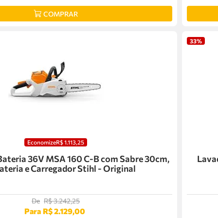
COMPRAR
33%
Economize
R$
1
.
113
,
25
Bateria 36V MSA 160 C-B com Sabre 30cm,
Lavad
teria e Carregador Stihl - Original
De
R$
3
.
242
,
25
Para
R$
2
.
129
,
00