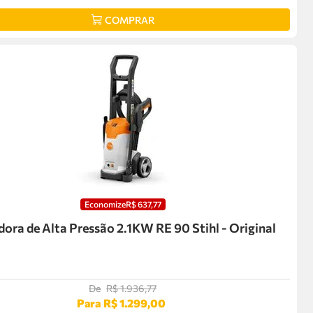
COMPRAR
Economize
R$
637
,
77
ora de Alta Pressão 2.1KW RE 90 Stihl - Original
De
R$
1
.
936
,
77
Para
R$
1
.
299
,
00