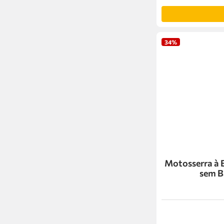
34%
Motosserra à 
sem Ba