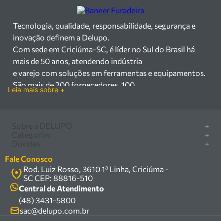
Tecnologia, qualidade, responsabilidade, segurança e
inovação definem a Delupo.
Com sede em Criciúma-SC, é líder no Sul do Brasil há
mais de 50 anos, atendendo indústria
e varejo com soluções em ferramentas e equipamentos.
São mais de 200 fornecedores, 100
Leia mais sobre +
mil itens à pronta entrega e uma equipe qualificada em
vendas, suporte e manutenção.
Há mais de 50 anos no mercado, a Delupo é referência
Sobre a DELUPO
+
em ferramentas e
Categorias
+
Quem somos
Dúvidas
+
equipamentos industriais no Sul do Brasil. Com sede em
Furadeira/Parafusadeira
Nossas lojas
Como comprar
Criciúma – SC, atendemos os
Serra circular
Fale Conosco
Marcas
Central de ajuda
setores industrial e varejista com um amplo portfólio de
Rod. Luiz Rosso, 3610 1ª Linha, Criciúma -
Compressor
Política de privacidade
SC CEP: 88816-510
produtos à pronta entrega.
Troca, devolução e garantia
Caixa Organizadora
Política de entrega
Central de Atendimento
Trabalhamos com mais de 200 fornecedores parceiros e
Carrinho Armazém
(48) 3431-5800
Termos e condições
um estoque com mais de
Kits
sac@delupo.com.br
Fale conosco
100.000 itens, incluindo máquinas, ferramentas