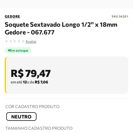
GEDORE
SKU
34201
Soquete Sextavado Longo 1/2'' x 18mm
Gedore - 067.677
★
★
★
★
★
Avaliar
Em estoque
R$
79
,
47
em até
12
x de
R$
7
,
06
COR CADASTRO PRODUTO
NEUTRO
TAMANHO CADASTRO PRODUTO