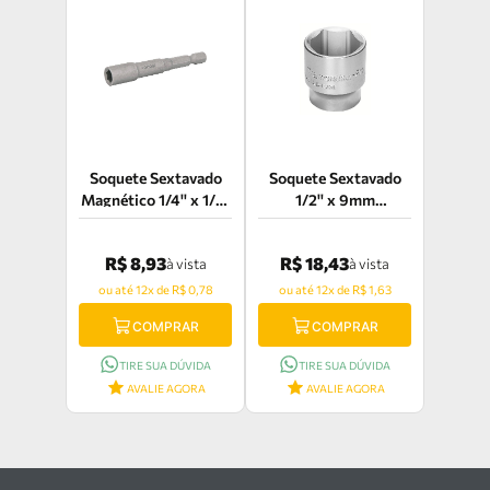
Soquete Sextavado
Soquete Sextavado
Magnético 1/4'' x 1/4''
1/2'' x 9mm
Vonder -
Tramontina Pro -
30.39.000.014
44831/109
R$ 8,93
R$ 18,43
à vista
à vista
ou até 12x de R$ 0,78
ou até 12x de R$ 1,63
COMPRAR
COMPRAR
TIRE SUA DÚVIDA
TIRE SUA DÚVIDA
AVALIE AGORA
AVALIE AGORA