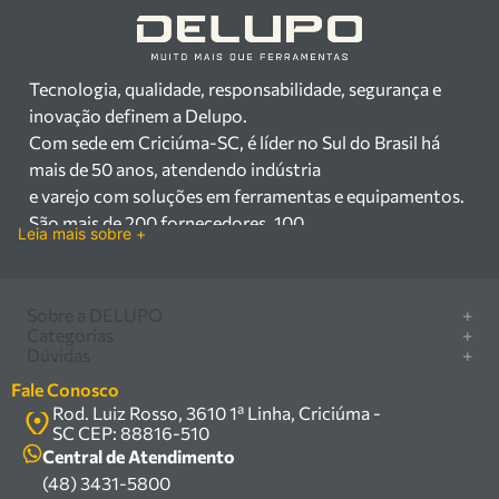
Tecnologia, qualidade, responsabilidade, segurança e
inovação definem a Delupo.
Com sede em Criciúma-SC, é líder no Sul do Brasil há
mais de 50 anos, atendendo indústria
e varejo com soluções em ferramentas e equipamentos.
São mais de 200 fornecedores, 100
Leia mais sobre +
mil itens à pronta entrega e uma equipe qualificada em
vendas, suporte e manutenção.
Há mais de 50 anos no mercado, a Delupo é referência
Sobre a DELUPO
+
em ferramentas e
Categorias
+
Quem somos
Dúvidas
+
equipamentos industriais no Sul do Brasil. Com sede em
Furadeira/Parafusadeira
Nossas lojas
Como comprar
Criciúma – SC, atendemos os
Serra circular
Fale Conosco
Marcas
Central de ajuda
setores industrial e varejista com um amplo portfólio de
Rod. Luiz Rosso, 3610 1ª Linha, Criciúma -
Compressor
Política de privacidade
SC CEP: 88816-510
produtos à pronta entrega.
Troca, devolução e garantia
Caixa Organizadora
Política de entrega
Central de Atendimento
Trabalhamos com mais de 200 fornecedores parceiros e
Carrinho Armazém
(48) 3431-5800
Termos e condições
um estoque com mais de