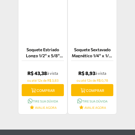
Soquete Estriado
Soquete Sextavado
Longo 1/2'' x 5/8''
Magnético 1/4'' x 1/4''
Tramontina Pro -
Vonder -
44830/105
30.39.000.014
R$ 43,38
R$ 8,93
à vista
à vista
ou até 12x de R$ 3,83
ou até 12x de R$ 0,78
COMPRAR
COMPRAR
TIRE SUA DÚVIDA
TIRE SUA DÚVIDA
AVALIE AGORA
AVALIE AGORA