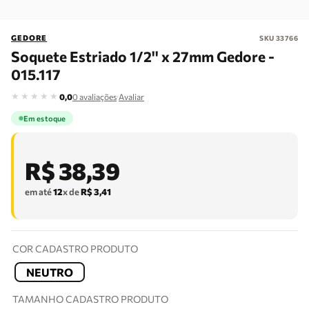
GEDORE
SKU
33766
Soquete Estriado 1/2'' x 27mm Gedore -
015.117
★
★
★
★
★
·
0,0
0
avaliações
Avaliar
Em estoque
R$
38
,
39
em até
12
x de
R$
3
,
41
COR CADASTRO PRODUTO
NEUTRO
TAMANHO CADASTRO PRODUTO