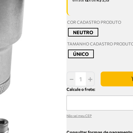
em até
12
x de
R$
2
,
15
COR CADASTRO PRODUTO
NEUTRO
TAMANHO CADASTRO PRODUT
ÚNICO
－
＋
Não sei meu CEP
Consultar formas de pagamento