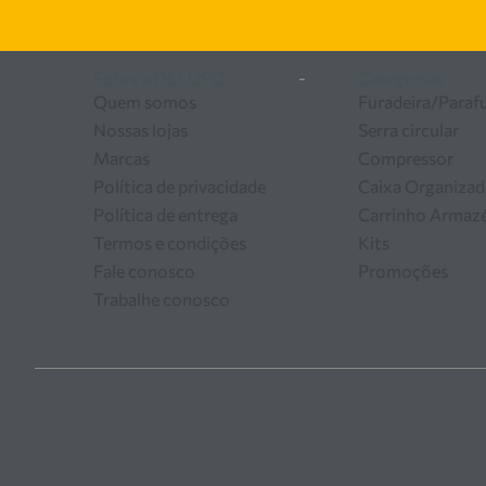
Sobre a DELUPO
-
Categorias
Quem somos
Furadeira/Paraf
Nossas lojas
Serra circular
Marcas
Compressor
Política de privacidade
Caixa Organizad
Política de entrega
Carrinho Arma
Termos e condições
Kits
Fale conosco
Promoções
Trabalhe conosco