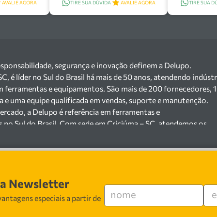
AVALIE AGORA
TIRE SUA DÚVIDA
AVALIE AGORA
TIRE SUA D
esponsabilidade, segurança e inovação definem a Delupo.
 é líder no Sul do Brasil há mais de 50 anos, atendendo indústr
m ferramentas e equipamentos. São mais de 200 fornecedores, 
ga e uma equipe qualificada em vendas, suporte e manutenção.
ercado, a Delupo é referência em ferramentas e
s no Sul do Brasil. Com sede em Criciúma – SC, atendemos os
ejista com um amplo portfólio de produtos à pronta entrega.
e 200 fornecedores parceiros e um estoque com mais de
o máquinas, ferramentas manuais e elétricas, equipamentos de
s), ferragens e insumos industriais. Nossas soluções atendem
sa Newsletter
 cerâmicas, mineradoras e siderúrgicas.
 especializada em vendas, suporte técnico e
antagens especiais a partir de
 segurança, inovação e qualidade em cada atendimento. Encont
 ferramentas e equipamentos para o seu negócio.