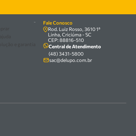
-
Fale Conosco
prar
Rod. Luiz Rosso, 3610 1ª
Linha, Criciúma - SC
 ajuda
CEP: 88816-510
olução e garantia
Central de Atendimento
(48) 3431-5800
sac@delupo.com.br