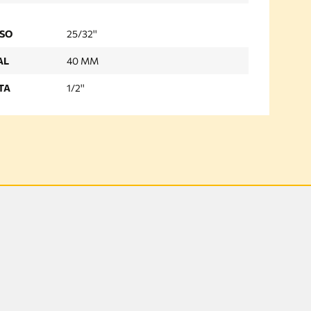
USO
25/32''
AL
40 MM
TA
1/2''