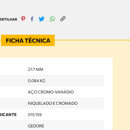
27.7 MM
0.084 KG
AÇO CROMO-VANÁDIO
NIQUELADO E CROMADO
RICANTE
015.159
GEDORE