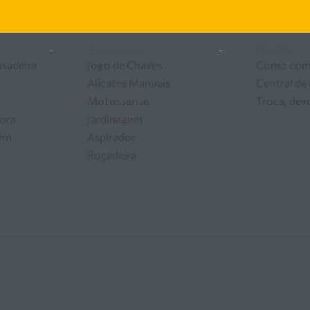
-
Categorias
-
Dúvidas
usadeira
Jogo de Chaves
Como com
Alicates Manuais
Central de
Motosserras
Troca, dev
ora
Jardinagem
zém
Aspirador
Roçadeira