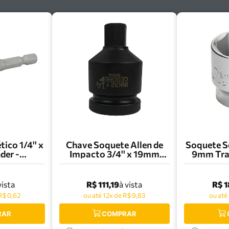
ico 1/4'' x
Chave Soquete Allen de
Soquete Se
der -
Impacto 3/4'' x 19mm
9mm Tra
0.516
Gedore - 080.279
44
R$ 111,19
R$ 1
vista
à vista
R$ 0,62
ou até 12x de R$ 9,83
ou até
RAR
COMPRAR