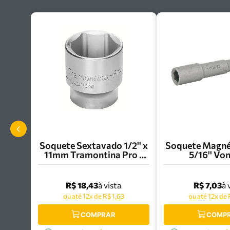
Soquete Sextavado 1/2'' x
Soquete Magnét
11mm Tramontina Pro -
5/16'' Von
44831/111
30.39.00
R$ 18,43
R$ 7,03
à vista
à 
ou até 12x de R$ 1,63
ou até 12x de 
COMPRAR
COMP