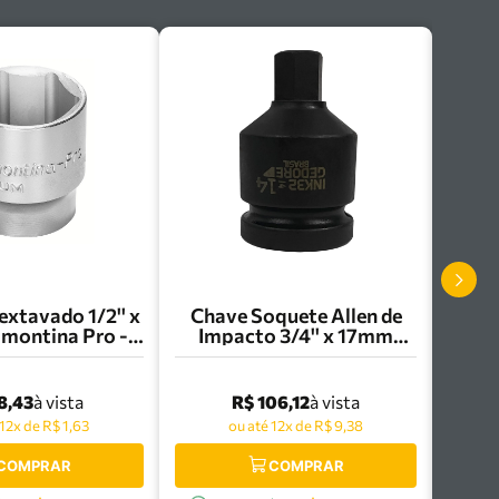
xtavado 1/2'' x
Chave Soquete Allen de
montina Pro -
Impacto 3/4'' x 17mm
831/109
Gedore - 080.277
8,43
R$ 106,12
à vista
à vista
 12x de R$ 1,63
ou até 12x de R$ 9,38
COMPRAR
COMPRAR