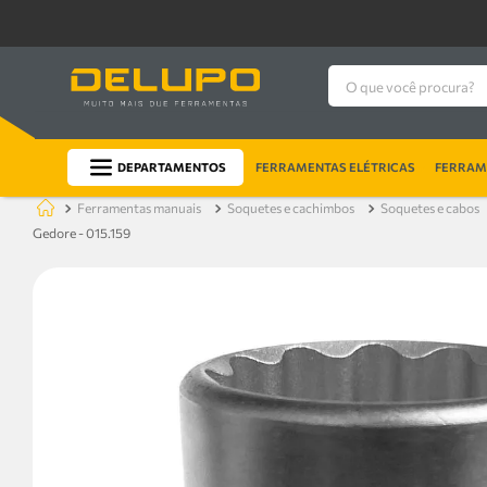
O que você procura?
DEPARTAMENTOS
FERRAMENTAS ELÉTRICAS
FERRAME
ferramentas manuais
soquetes e cachimbos
soquetes e cabos
Gedore - 015.159