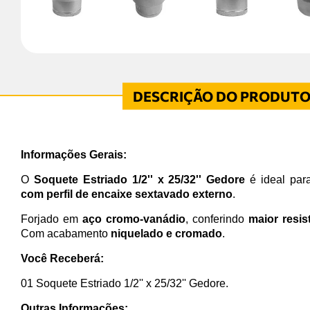
Informações Gerais:
O
Soquete Estriado 1/2'' x 25/32'' Gedore
é ideal pa
com perfil de encaixe sextavado externo
.
Forjado em
aço cromo-vanádio
, conferindo
maior resis
Com acabamento
niquelado e cromado
.
Você Receberá:
01 Soquete Estriado 1/2'' x 25/32'' Gedore.
Outras Informações: