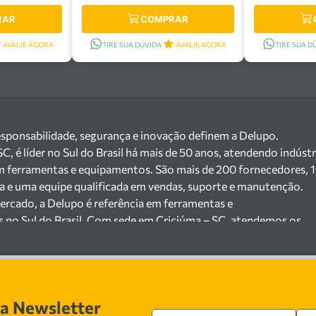
RAR
COMPRAR
AVALIE AGORA
TIRE SUA DÚVIDA
AVALIE AGORA
TIRE SUA D
esponsabilidade, segurança e inovação definem a Delupo.
 é líder no Sul do Brasil há mais de 50 anos, atendendo indústr
m ferramentas e equipamentos. São mais de 200 fornecedores, 
ga e uma equipe qualificada em vendas, suporte e manutenção.
ercado, a Delupo é referência em ferramentas e
s no Sul do Brasil. Com sede em Criciúma – SC, atendemos os
ejista com um amplo portfólio de produtos à pronta entrega.
e 200 fornecedores parceiros e um estoque com mais de
o máquinas, ferramentas manuais e elétricas, equipamentos de
s), ferragens e insumos industriais. Nossas soluções atendem
sa Newsletter
 cerâmicas, mineradoras e siderúrgicas.