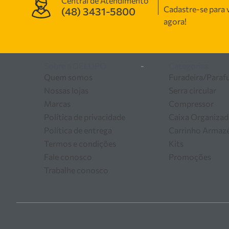
Central de Atendimento
Contamos com uma equipe
Cadastre-se para v
(48) 3431-5800
manutenção, garantindo
agora!
as melhores soluções em
Sobre a DELUPO
-
Categorias
Quem somos
Furadeira/Paraf
Nossas lojas
Serra circular
Marcas
Compressor
Política de privacidade
Caixa Organizad
Política de entrega
Carrinho Arma
Termos e condições
Kits
Fale conosco
Promoções
Trabalhe conosco