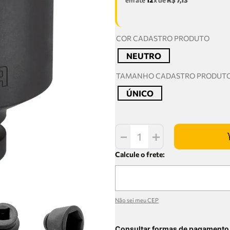
em até
12
x de
R$
7
,
13
COR CADASTRO PRODUTO
NEUTRO
TAMANHO CADASTRO PRODUT
ÚNICO
－
＋
Não sei meu CEP
Consultar formas de pagamento