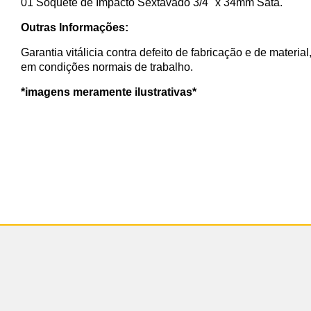
01 Soquete de Impacto Sextavado 3/4'' x 34mm Sata.
Outras Informações:
Garantia vitálicia contra defeito de fabricação e de materia
em condições normais de trabalho.
*imagens meramente ilustrativas*