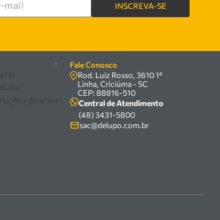
INSCREVA-SE
re
-
Fale Conosco
prar
Rod. Luiz Rosso, 3610 1ª
Linha, Criciúma - SC
 ajuda
CEP: 88816-510
olução e garantia
Central de Atendimento
(48) 3431-5800
sac@delupo.com.br