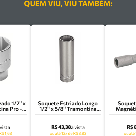
QUEM VIU, VIU TAMBÉM:
ado 1/2'' x
Soquete Estriado Longo
Soquet
na Pro -
1/2'' x 5/8'' Tramontina
Magnétic
109
Pro - 44830/105
Vonder -
R$ 43,38
R$ 
 vista
à vista
R$ 1,63
ou até 12x de R$ 3,83
ou até