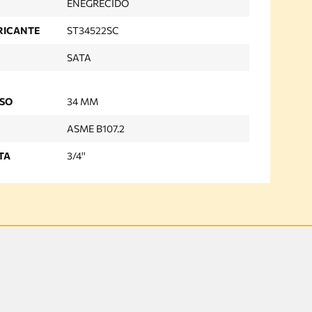
ENEGRECIDO
RICANTE
ST34522SC
SATA
USO
34 MM
ASME B107.2
TA
3/4''