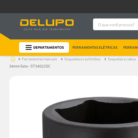
O que você procura?
DEPARTAMENTOS
FERRAMENTAS ELÉTRICAS
FERRAME
ferramentas manuais
soquetes e cachimbos
soquetes e cabos
34mm Sata - ST34522SC