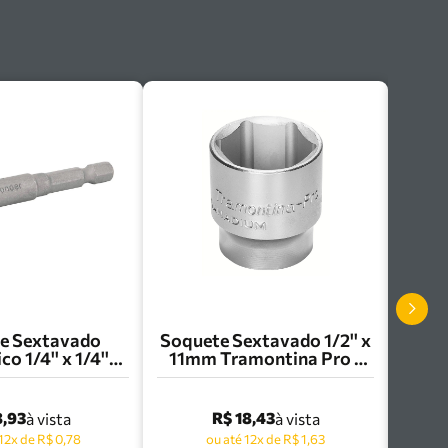
e Sextavado
Soquete Sextavado 1/2'' x
o 1/4'' x 1/4''
11mm Tramontina Pro -
 30.39.000.014
44831/111
8,93
R$ 18,43
à vista
à vista
 12x de R$ 0,78
ou até 12x de R$ 1,63