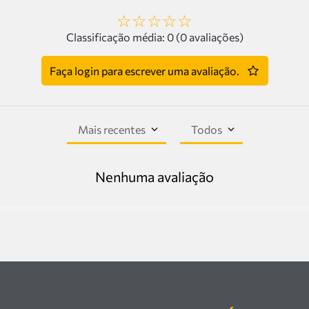
☆
☆
☆
☆
☆
Classificação média: 0
(0 avaliações)
Faça login para escrever uma avaliação.
Mais recentes
Todos
Nenhuma avaliação