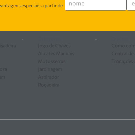
 especializada em vendas, suporte técnico e
antagens especiais a partir de
 segurança, inovação e qualidade em cada atendimento. Encont
 ferramentas e equipamentos para o seu negócio.
-
Categorias
-
Dúvidas
usadeira
Jogo de Chaves
Como com
Alicates Manuais
Central de
Motosserras
Troca, dev
ora
Jardinagem
zém
Aspirador
Roçadeira