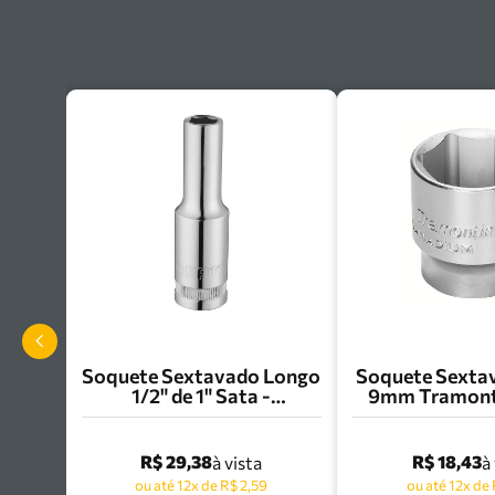
Soquete Sextavado Longo
Soquete Sextav
1/2" de 1" Sata -
9mm Tramonti
ST13211SC
44831/
R$ 29,38
R$ 18,43
à vista
à
ou até 12x de R$ 2,59
ou até 12x de 