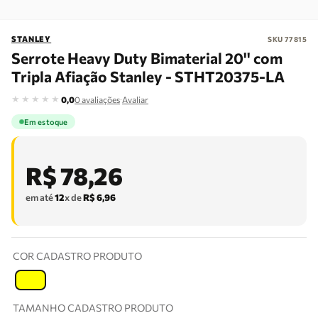
STANLEY
SKU
77815
Serrote Heavy Duty Bimaterial 20'' com
Tripla Afiação Stanley - STHT20375-LA
★
★
★
★
★
·
0,0
0
avaliações
Avaliar
Em estoque
R$
78
,
26
em até
12
x de
R$
6
,
96
COR CADASTRO PRODUTO
T
TAMANHO CADASTRO PRODUTO