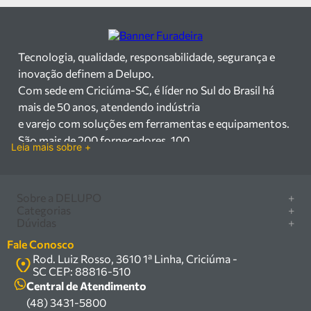
Tecnologia, qualidade, responsabilidade, segurança e
inovação definem a Delupo.
Com sede em Criciúma-SC, é líder no Sul do Brasil há
mais de 50 anos, atendendo indústria
e varejo com soluções em ferramentas e equipamentos.
São mais de 200 fornecedores, 100
Leia mais sobre +
mil itens à pronta entrega e uma equipe qualificada em
vendas, suporte e manutenção.
Há mais de 50 anos no mercado, a Delupo é referência
Sobre a DELUPO
+
em ferramentas e
Categorias
+
Quem somos
Dúvidas
+
equipamentos industriais no Sul do Brasil. Com sede em
Furadeira/Parafusadeira
Nossas lojas
Como comprar
Criciúma – SC, atendemos os
Serra circular
Fale Conosco
Marcas
Central de ajuda
setores industrial e varejista com um amplo portfólio de
Rod. Luiz Rosso, 3610 1ª Linha, Criciúma -
Compressor
Política de privacidade
SC CEP: 88816-510
produtos à pronta entrega.
Troca, devolução e garantia
Caixa Organizadora
Política de entrega
Central de Atendimento
Trabalhamos com mais de 200 fornecedores parceiros e
Carrinho Armazém
(48) 3431-5800
Termos e condições
um estoque com mais de