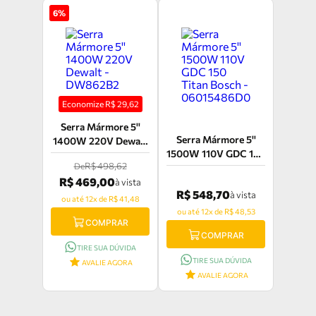
6
%
Economize R$
29,62
Serra Mármore 5''
Serra Mármore 5''
1400W 220V Dewalt
1500W 110V GDC 150
- DW862B2
R$ 498,62
De
Titan Bosch -
R$ 469,00
06015486D0
à vista
R$ 548,70
à vista
ou até 12x de R$ 41,48
ou até 12x de R$ 48,53
COMPRAR
COMPRAR
TIRE SUA DÚVIDA
TIRE SUA DÚVIDA
AVALIE AGORA
AVALIE AGORA