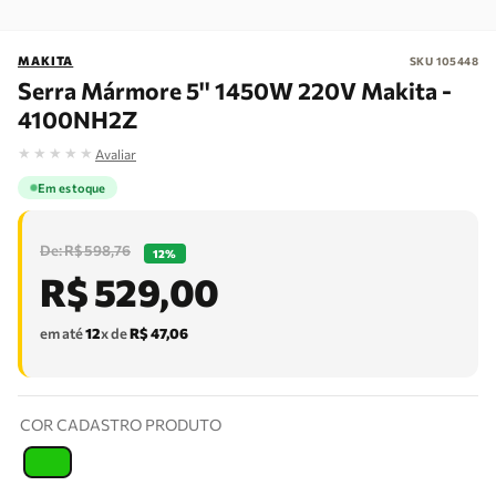
MAKITA
SKU
105448
Serra Mármore 5'' 1450W 220V Makita -
4100NH2Z
★
★
★
★
★
Avaliar
Em estoque
R$
598
,
76
12%
R$
529
,
00
em até
12
x de
R$
47
,
06
COR CADASTRO PRODUTO
T