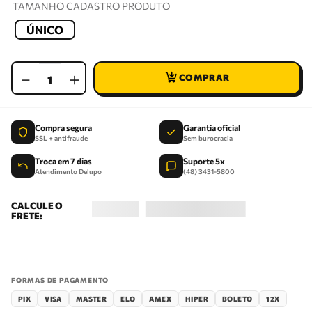
TAMANHO CADASTRO PRODUTO
ÚNICO
－
＋
Compra segura
Garantia oficial
SSL + antifraude
Sem burocracia
Troca em 7 dias
Suporte 5x
Atendimento Delupo
(48) 3431-5800
FORMAS DE PAGAMENTO
PIX
VISA
MASTER
ELO
AMEX
HIPER
BOLETO
12X