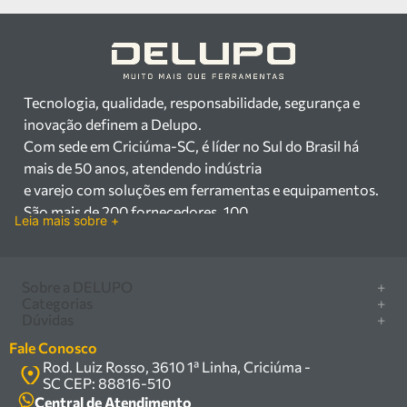
Tecnologia, qualidade, responsabilidade, segurança e
inovação definem a Delupo.
Com sede em Criciúma-SC, é líder no Sul do Brasil há
mais de 50 anos, atendendo indústria
e varejo com soluções em ferramentas e equipamentos.
São mais de 200 fornecedores, 100
Leia mais sobre +
mil itens à pronta entrega e uma equipe qualificada em
vendas, suporte e manutenção.
Há mais de 50 anos no mercado, a Delupo é referência
Sobre a DELUPO
+
em ferramentas e
Categorias
+
Quem somos
Dúvidas
+
equipamentos industriais no Sul do Brasil. Com sede em
Furadeira/Parafusadeira
Nossas lojas
Como comprar
Criciúma – SC, atendemos os
Serra circular
Fale Conosco
Marcas
Central de ajuda
setores industrial e varejista com um amplo portfólio de
Rod. Luiz Rosso, 3610 1ª Linha, Criciúma -
Compressor
Política de privacidade
SC CEP: 88816-510
produtos à pronta entrega.
Troca, devolução e garantia
Caixa Organizadora
Política de entrega
Central de Atendimento