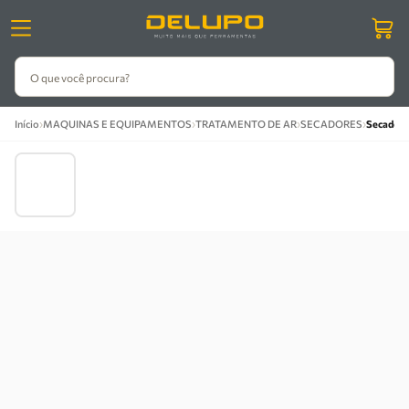
O que você procura?
›
›
›
›
Início
MAQUINAS E EQUIPAMENTOS
TRATAMENTO DE AR
SECADORES
Secador 