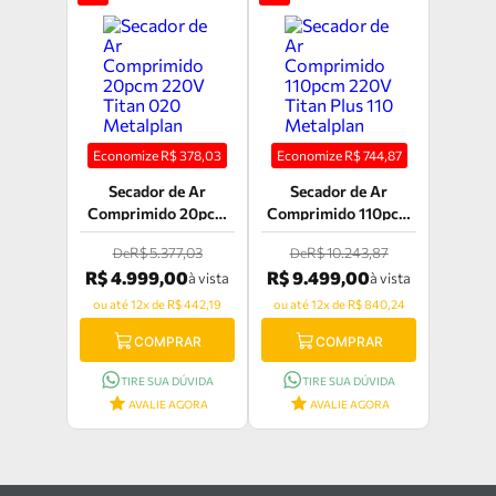
Economize R$
378,03
Economize R$
744,87
Secador de Ar
Secador de Ar
Comprimido 20pcm
Comprimido 110pcm
220V Titan 020
220V Titan Plus 110
R$ 5.377,03
R$ 10.243,87
De
De
Metalplan
Metalplan
R$ 4.999,00
R$ 9.499,00
à vista
à vista
ou até 12x de R$ 442,19
ou até 12x de R$ 840,24
COMPRAR
COMPRAR
TIRE SUA DÚVIDA
TIRE SUA DÚVIDA
AVALIE AGORA
AVALIE AGORA