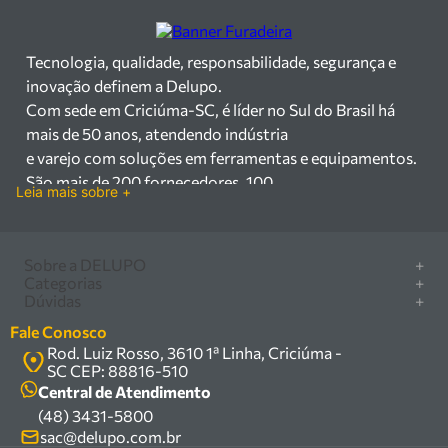
Tecnologia, qualidade, responsabilidade, segurança e
inovação definem a Delupo.
Com sede em Criciúma-SC, é líder no Sul do Brasil há
mais de 50 anos, atendendo indústria
e varejo com soluções em ferramentas e equipamentos.
São mais de 200 fornecedores, 100
Leia mais sobre +
mil itens à pronta entrega e uma equipe qualificada em
vendas, suporte e manutenção.
Há mais de 50 anos no mercado, a Delupo é referência
Sobre a DELUPO
+
em ferramentas e
Categorias
+
Quem somos
Dúvidas
+
equipamentos industriais no Sul do Brasil. Com sede em
Furadeira/Parafusadeira
Nossas lojas
Como comprar
Criciúma – SC, atendemos os
Serra circular
Fale Conosco
Marcas
Central de ajuda
setores industrial e varejista com um amplo portfólio de
Rod. Luiz Rosso, 3610 1ª Linha, Criciúma -
Compressor
Política de privacidade
SC CEP: 88816-510
produtos à pronta entrega.
Troca, devolução e garantia
Caixa Organizadora
Política de entrega
Central de Atendimento
Trabalhamos com mais de 200 fornecedores parceiros e
Carrinho Armazém
(48) 3431-5800
Termos e condições
um estoque com mais de
Kits
sac@delupo.com.br
Fale conosco
100.000 itens, incluindo máquinas, ferramentas