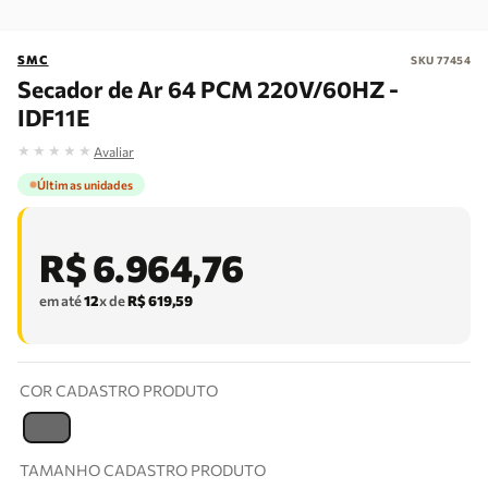
SMC
SKU
77454
Secador de Ar 64 PCM 220V/60HZ -
IDF11E
★
★
★
★
★
Avaliar
Últimas unidades
R$
6
.
964
,
76
em até
12
x de
R$
619
,
59
COR CADASTRO PRODUTO
T
TAMANHO CADASTRO PRODUTO