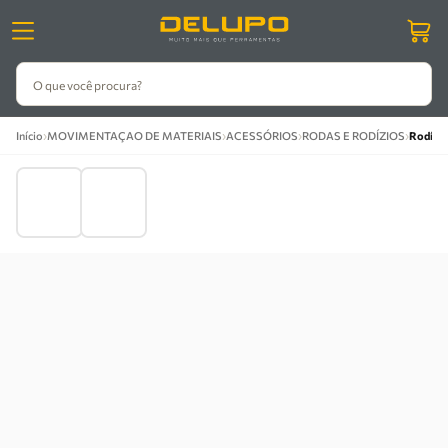
O que você procura?
›
›
›
›
Início
MOVIMENTAÇAO DE MATERIAIS
ACESSÓRIOS
RODAS E RODÍZIOS
Rodízio