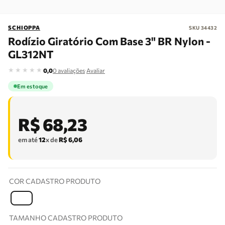
SCHIOPPA
SKU
34432
Rodízio Giratório Com Base 3" BR Nylon -
GL312NT
★
★
★
★
★
·
0,0
0
avaliações
Avaliar
Em estoque
R$
68
,
23
em até
12
x de
R$
6
,
06
COR CADASTRO PRODUTO
T
TAMANHO CADASTRO PRODUTO