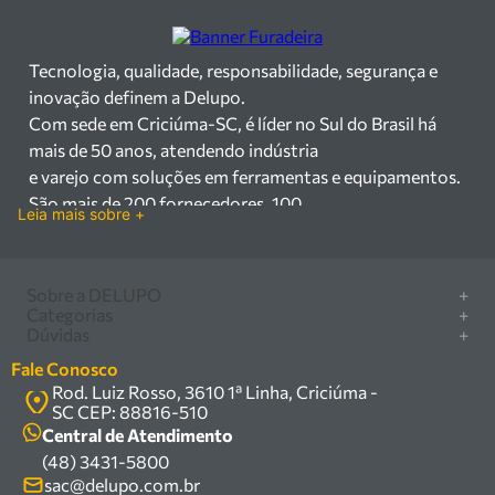
Tecnologia, qualidade, responsabilidade, segurança e
inovação definem a Delupo.
Com sede em Criciúma-SC, é líder no Sul do Brasil há
mais de 50 anos, atendendo indústria
e varejo com soluções em ferramentas e equipamentos.
São mais de 200 fornecedores, 100
Leia mais sobre +
mil itens à pronta entrega e uma equipe qualificada em
vendas, suporte e manutenção.
Há mais de 50 anos no mercado, a Delupo é referência
Sobre a DELUPO
+
em ferramentas e
Categorias
+
Quem somos
Dúvidas
+
equipamentos industriais no Sul do Brasil. Com sede em
Furadeira/Parafusadeira
Nossas lojas
Como comprar
Criciúma – SC, atendemos os
Serra circular
Fale Conosco
Marcas
Central de ajuda
setores industrial e varejista com um amplo portfólio de
Rod. Luiz Rosso, 3610 1ª Linha, Criciúma -
Compressor
Política de privacidade
SC CEP: 88816-510
produtos à pronta entrega.
Troca, devolução e garantia
Caixa Organizadora
Política de entrega
Central de Atendimento
Trabalhamos com mais de 200 fornecedores parceiros e
Carrinho Armazém
(48) 3431-5800
Termos e condições
um estoque com mais de
Kits
sac@delupo.com.br
Fale conosco
100.000 itens, incluindo máquinas, ferramentas