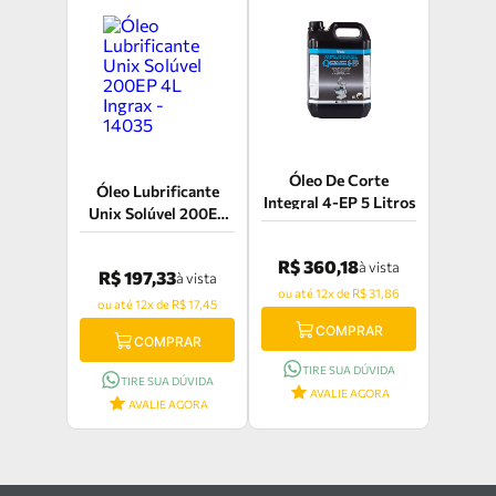
Óleo De Corte
Óleo Lubrificante
Integral 4-EP 5 Litros
Unix Solúvel 200EP
4L Ingrax - 14035
R$ 360,18
à vista
R$ 197,33
à vista
ou até 12x de R$ 31,86
ou até 12x de R$ 17,45
COMPRAR
COMPRAR
TIRE SUA DÚVIDA
TIRE SUA DÚVIDA
AVALIE AGORA
AVALIE AGORA