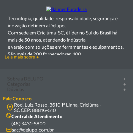
Tecnologia, qualidade, responsabilidade, segurança e
inovação definem a Delupo.
Com sede em Criciúma-SC, é líder no Sul do Brasil há
mais de 50 anos, atendendo indústria
e varejo com soluções em ferramentas e equipamentos.
São mais de 200 fornecedores, 100
Leia mais sobre +
mil itens à pronta entrega e uma equipe qualificada em
vendas, suporte e manutenção.
Há mais de 50 anos no mercado, a Delupo é referência
Sobre a DELUPO
+
em ferramentas e
Categorias
+
Quem somos
Dúvidas
+
equipamentos industriais no Sul do Brasil. Com sede em
Furadeira/Parafusadeira
Nossas lojas
Como comprar
Criciúma – SC, atendemos os
Serra circular
Fale Conosco
Marcas
Central de ajuda
setores industrial e varejista com um amplo portfólio de
Rod. Luiz Rosso, 3610 1ª Linha, Criciúma -
Compressor
Política de privacidade
SC CEP: 88816-510
produtos à pronta entrega.
Troca, devolução e garantia
Caixa Organizadora
Política de entrega
Central de Atendimento
Trabalhamos com mais de 200 fornecedores parceiros e
Carrinho Armazém
(48) 3431-5800
Termos e condições
um estoque com mais de
Kits
sac@delupo.com.br
Fale conosco
100.000 itens, incluindo máquinas, ferramentas