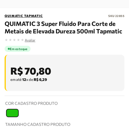
QUIMATIC TAPMATIC
SKU
22855
QUIMATIC 3 Super Fluido Para Corte de
Metais de Elevada Dureza 500ml Tapmatic
★
★
★
★
★
Avaliar
Em estoque
R$
70
,
80
em até
12
x de
R$
6
,
29
COR CADASTRO PRODUTO
T
TAMANHO CADASTRO PRODUTO