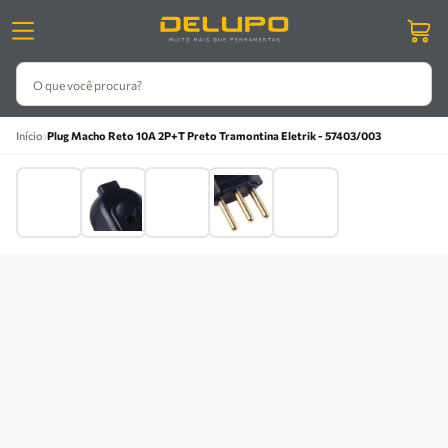
O que você procura?
›
›
›
›
Início
MATERIAIS ELÉTRICOS
TOMADAS E PLUGUES
PLUGUES E ADAPTADORES