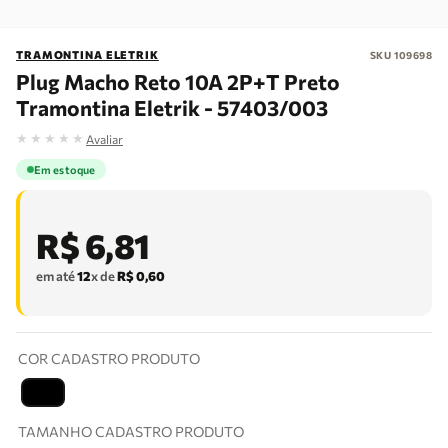
TRAMONTINA ELETRIK
SKU
109698
Plug Macho Reto 10A 2P+T Preto
Tramontina Eletrik - 57403/003
★
★
★
★
★
Avaliar
Em estoque
R$
6
,
81
em até
12
x de
R$
0
,
60
COR CADASTRO PRODUTO
T
TAMANHO CADASTRO PRODUTO