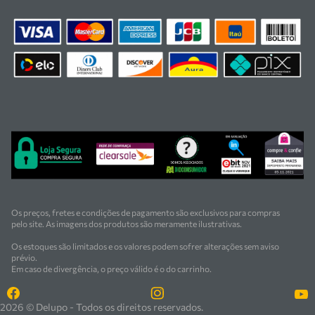
proteção individual (EPIs), ferragens e insumos
industriais. Nossas soluções atendem
indústrias metalúrgicas, cerâmicas, mineradoras e
siderúrgicas.
Contamos com uma equipe especializada em vendas,
suporte técnico e
manutenção, garantindo segurança, inovação e
qualidade em cada atendimento. Encontre
as melhores soluções em ferramentas e equipamentos
para o seu negócio.
Os preços, fretes e condições de pagamento são exclusivos para compras
pelo site. As imagens dos produtos são meramente ilustrativas.
Os estoques são limitados e os valores podem sofrer alterações sem aviso
prévio.
Em caso de divergência, o preço válido é o do carrinho.
2026 © Delupo - Todos os direitos reservados.